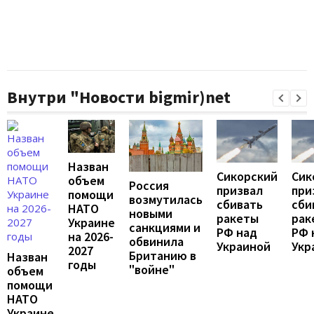
Внутри "Новости bigmir)net
Назван
Сикорский
Сик
объем
Россия
призвал
при
помощи
возмутилась
сбивать
сби
НАТО
новыми
ракеты
рак
Украине
санкциями и
РФ над
РФ 
на 2026-
обвинила
Украиной
Укр
2027
Британию в
Назван
годы
"войне"
объем
помощи
НАТО
Украине