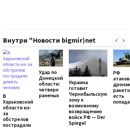
Внутри "Новости bigmir)net
Удар по
РФ
Донецкой
атаков
Украина
области:
дронам
готовит
четверо
ракето
Чернобыльскую
раненых
В
есть
зону к
Харьковской
попада
возможному
области из-
возвращению
за
войск РФ — Der
обстрелов
Spiegel
пострадали