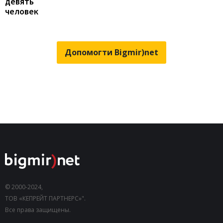
девять
человек
Допомогти Bigmir)net
© 2000-2024,
ТОВ «КЕПРЕЙТ ПАРТНЕРС»".
Все права защищены.