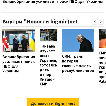
Великобритания усиливает поиск ПВО для Украины
Внутри "Новости bigmir)net
Тайвань
изучает
СМИ
опыт
СМИ: Трамп
Великобритания
поч
Украины,
потерял
усиливает поиск
не 
готовясь
главные плюсы
ПВО для
Укр
дать
республиканцев
Украины
лиц
отпор
про
Китаю -
Patr
СМИ
Допомогти Bigmir)net