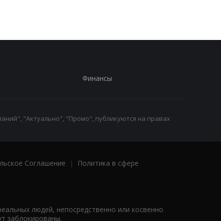
обороны
Финансы
аний", "Актуально", "Промо", публикуются на правах
льское Соглашение
|
Политика в сфере
реальных людей, непосредственно или косвенно
ут заблокированы.