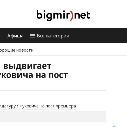
о
Афиша
Все категории
орошие новости
в выдвигает
ковича на пост