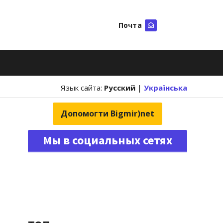
Почта
Искать
Язык сайта:
Русский
|
Українська
Допомогти Bigmir)net
Мы в социальных сетях