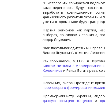
"В четверг мы собираемся подписа
сами переговоры будут состоят
выработать коалиционное сог
дальнейшего развития Украины и п
уже на втором этапе будут распреде
Партия регионов как партия, на
выборах, по словам Левочкина, пр
лидер Янукович.
"Как партия-победитель мы претен
Виктор Янукович", отметил Левочки
Как сообшалось, в 11:00 в Верхо
Блоком Литвина о формировании к
Колесников
и Раиса Богатырева, со
Напомним, вчера Президент приз
переговоры о формировании коалиц
Премьер-министр Украины, лиде
данную позицию Ющeнко
и
пр