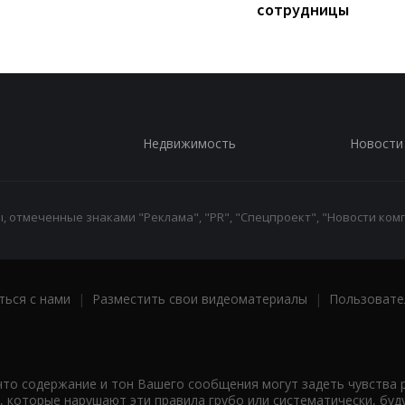
сотрудницы
Недвижимость
Новости
 отмеченные знаками "Реклама", "PR", "Спецпроект", "Новости комп
ться с нами
|
Разместить свои видеоматериалы
|
Пользовате
что содержание и тон Вашего сообщения могут задеть чувства 
 которые нарушают эти правила грубо или систематически, буд