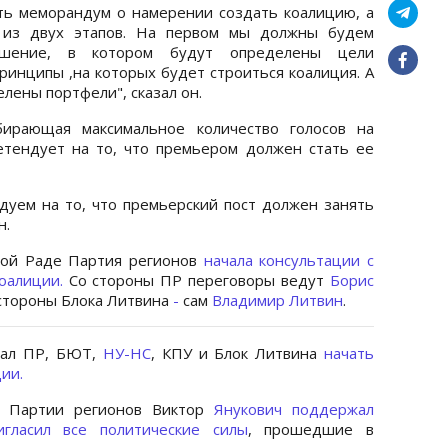
ть меморандум о намерении создать коалицию, а
ь из двух этапов. На первом мы должны будем
лашение, в котором будут определены цели
ринципы ,на которых будет строиться коалиция. А
лены портфели", сказал он.
бирающая максимальное количество голосов на
етендует на то, что премьером должен стать ее
дуем на то, что премьерский пост должен занять
н.
вной Раде Партия регионов
начала консультации с
оалиции.
Со стороны ПР переговоры ведут
Борис
 стороны Блока Литвина
-
сам
Владимир Литвин
.
вал ПР, БЮТ,
НУ-НС
, КПУ и Блок Литвина
начать
ии.
р Партии регионов Виктор
Янукoвич поддержал
игласил все политические силы
, прошедшие в