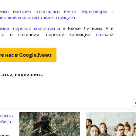
нко наотрез отказалась вести переговоры с
 широкой коалиции также отрицает
.
ания широкой коалиции
и в Блоке Литвина. А в
ента о создании широкой коалиции
назвали
е нас в Google.News
татьи, подпишись: