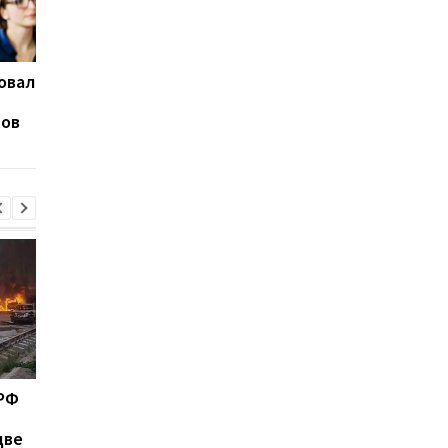
овал
В Павлограде удар РФ
Зеленский рассказа
уничтожил депо
антибаллистическо
тов
Укрпочты: погибли две
системе
сотрудницы
 РФ
Зеленский рассказал об
Федоров ответил,
антибаллистической
надеется ли вернут
две
системе
на пост министра