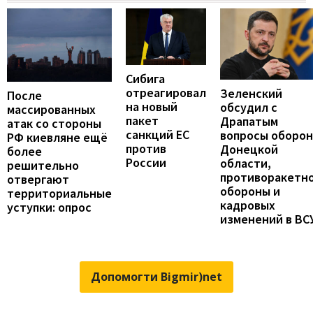
Сибига
отреагировал
Зеленский
После
на новый
обсудил с
массированных
пакет
Драпатым
атак со стороны
санкций ЕС
вопросы оборо
РФ киевляне ещё
против
Донецкой
более
России
области,
решительно
противоракетн
отвергают
обороны и
территориальные
кадровых
уступки: опрос
изменений в ВС
Допомогти Bigmir)net