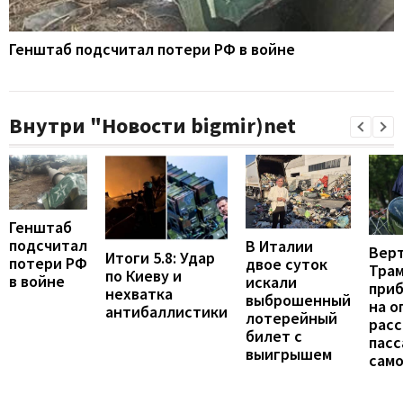
Генштаб подсчитал потери РФ в войне
Внутри "Новости bigmir)net
Генштаб
подсчитал
В Италии
Вер
Итоги 5.8: Удар
потери РФ
двое суток
Тра
по Киеву и
в войне
искали
при
нехватка
выброшенный
на о
антибаллистики
лотерейный
расс
билет с
пас
выигрышем
сам