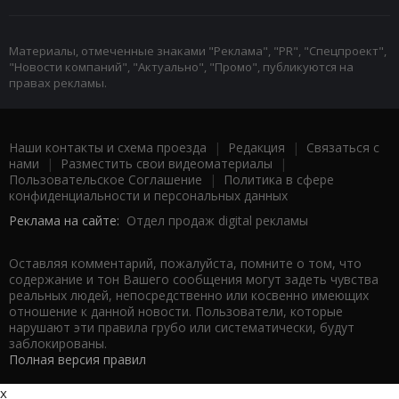
Материалы, отмеченные знаками "Реклама", "PR", "Спецпроект",
"Новости компаний", "Актуально", "Промо", публикуются на
правах рекламы.
Наши контакты и схема проезда
|
Редакция
|
Связаться с
нами
|
Разместить свои видеоматериалы
|
Пользовательское Соглашение
|
Политика в сфере
конфиденциальности и персональных данных
Реклама на сайте:
Отдел продаж digital рекламы
Оставляя комментарий, пожалуйста, помните о том, что
содержание и тон Вашего сообщения могут задеть чувства
реальных людей, непосредственно или косвенно имеющих
отношение к данной новости. Пользователи, которые
нарушают эти правила грубо или систематически, будут
заблокированы.
Полная версия правил
x