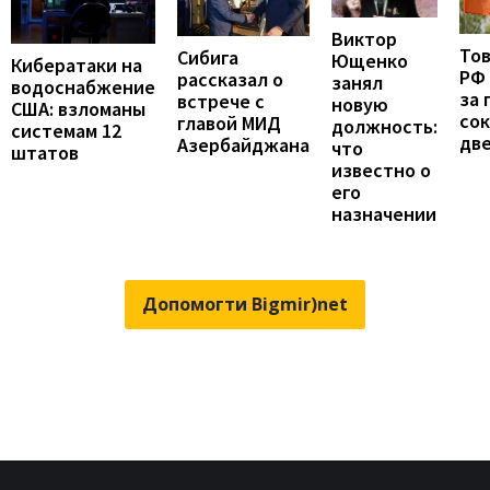
Виктор
То
Сибига
Ющенко
Кибератаки на
РФ
рассказал о
занял
водоснабжение
за 
встрече с
новую
США: взломаны
сок
главой МИД
должность:
системам 12
две
Азербайджана
что
штатов
известно о
его
назначении
Допомогти Bigmir)net