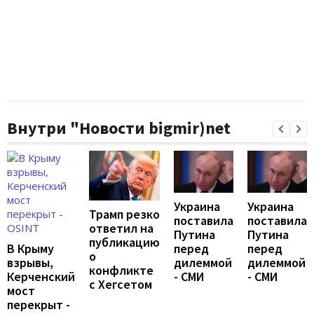
Внутри "Новости bigmir)net
Украина
Украина
Трамп резко
поставила
поставила
ответил на
Путина
Путина
публикацию
перед
перед
В Крыму
о
дилеммой
дилеммой
взрывы,
конфликте
- СМИ
- СМИ
Керченский
с Хегсетом
мост
перекрыт -