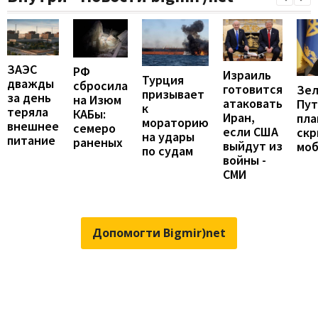
ЗАЭС
РФ
Израиль
Турция
дважды
сбросила
готовится
Зел
призывает
за день
на Изюм
атаковать
Пут
к
теряла
КАБы:
Иран,
пла
мораторию
внешнее
семеро
если США
ск
на удары
питание
раненых
выйдут из
мо
по судам
войны -
СМИ
Допомогти Bigmir)net