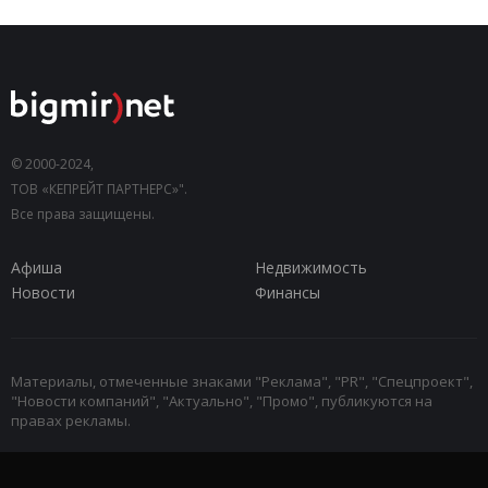
© 2000-2024,
ТОВ «КЕПРЕЙТ ПАРТНЕРС»".
Все права защищены.
Афиша
Недвижимость
Новости
Финансы
Материалы, отмеченные знаками "Реклама", "PR", "Спецпроект",
"Новости компаний", "Актуально", "Промо", публикуются на
правах рекламы.