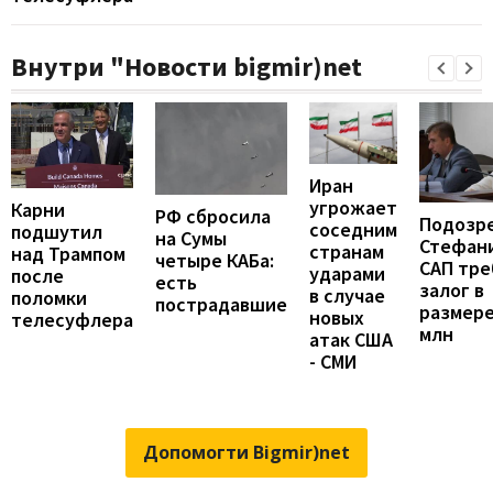
Внутри "Новости bigmir)net
Иран
угрожает
Карни
РФ сбросила
Подозр
соседним
подшутил
на Сумы
Стефан
странам
над Трампом
четыре КАБа:
САП тре
ударами
после
есть
залог в
в случае
поломки
пострадавшие
размере
новых
телесуфлера
млн
атак США
- СМИ
Допомогти Bigmir)net