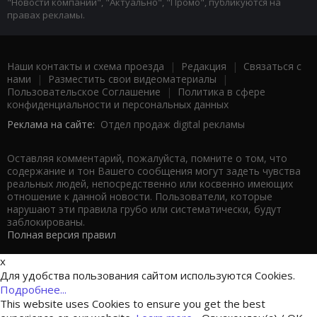
"Новости компаний", "Актуально", "Промо", публикуются на
правах рекламы.
Наши контакты и схема проезда
|
Редакция
|
Связаться с
нами
|
Разместить свои видеоматериалы
|
Пользовательское Соглашение
|
Политика в сфере
конфиденциальности и персональных данных
Реклама на сайте:
Отдел продаж digital рекламы
Оставляя комментарий, пожалуйста, помните о том, что
содержание и тон Вашего сообщения могут задеть чувства
реальных людей, непосредственно или косвенно имеющих
отношение к данной новости. Пользователи, которые
нарушают эти правила грубо или систематически, будут
заблокированы.
Полная версия правил
x
Для удобства пользования сайтом используются Cookies.
Подробнее...
This website uses Cookies to ensure you get the best