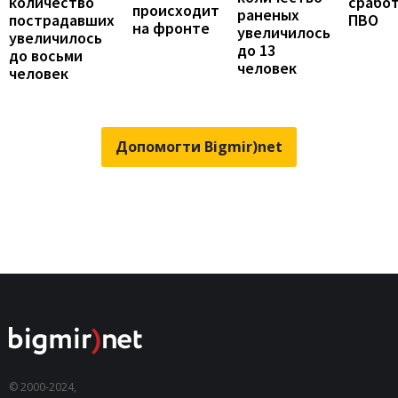
количество
срабо
происходит
раненых
пострадавших
ПВО
на фронте
увеличилось
увеличилось
до 13
до восьми
человек
человек
Допомогти Bigmir)net
© 2000-2024,