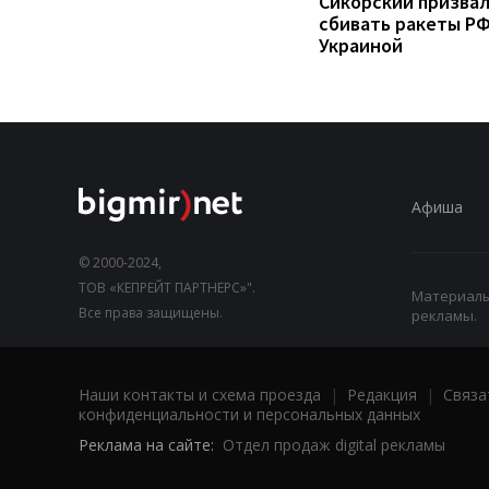
Сикорский призва
сбивать ракеты РФ
Украиной
Афиша
© 2000-2024,
ТОВ «КЕПРЕЙТ ПАРТНЕРС»".
Материалы,
Все права защищены.
рекламы.
Наши контакты и схема проезда
|
Редакция
|
Связа
конфиденциальности и персональных данных
Реклама на сайте:
Отдел продаж digital рекламы