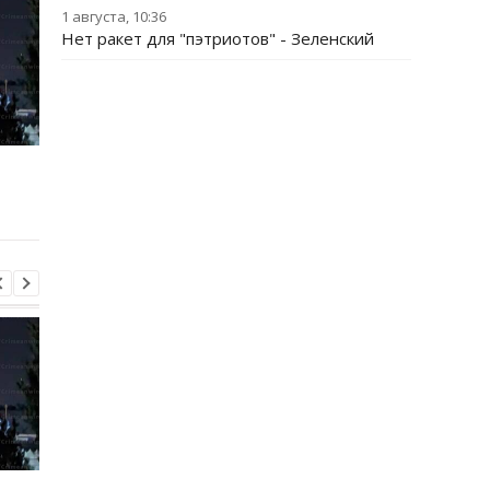
1 августа, 10:36
Нет ракет для "пэтриотов" - Зеленский
Трамп резко ответил на
Украина поставила
публикацию о
Путина перед дилем
конфликте с Хегсетом
- СМИ