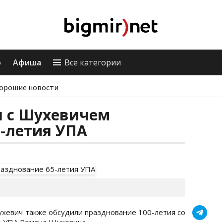
о
Афиша
Все категории
орошие новости
 с Шухевичем
-летия УПА
евич также обсудили празднование 100-летия со
 УПА Романа Шухевича.