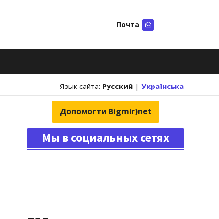
Почта
Искать
Язык сайта:
Русский
|
Українська
Допомогти Bigmir)net
Мы в социальных сетях