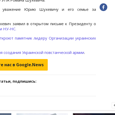
е уважение Юрию Шухевичу и его семье за
евич заявил в открытом письме к Президенту о
и НУ-НС.
ткроют памятник лидеру Организации украинских
ня создания Украинской повстанческой армии
.
е нас в Google.News
татьи, подпишись: