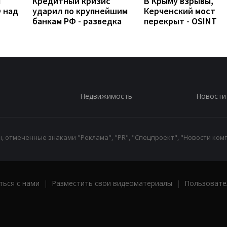
л
Кредитный кризис
В Крыму взрывы,
 над
ударил по крупнейшим
Керченский мост
банкам РФ - разведка
перекрыт - OSINT
Недвижимость
Новости
 отмеченные знаками "Реклама", "PR", "Спецпроект", "Новости комп
ться с нами
|
Разместить свои видеоматериалы
|
Пользовате