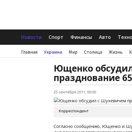
Новости
Спорт
Финансы
Авто
Техн
Главная
Украина
Мир
Столица
Жизнь
Х
Ющенко обсудил
празднование 65
25 сентября 2011, 00:00
Корреспондент
Согласно сообщению, Ющенко и Шух
дня рождения главнокомандующего