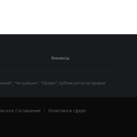
Трамп резко ответил на
Украина поставила
публикацию о
Путина перед дилем
конфликте с Хегсетом
- СМИ
Финансы
аний", "Актуально", "Промо", публикуются на правах
льское Соглашение
|
Политика в сфере