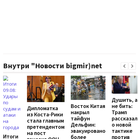
Внутри "Новости bigmir)net
Душить, а
не бить:
Восток Китая
Дипломатка
Трамп
накрыл
из Коста-Рики
рассказал
тайфун
стала главным
о новой
Дельфин:
претендентом
тактике
эвакуировано
на пост
Итоги
против
более