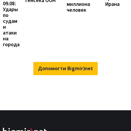
генсека ООН
09.08:
Ирана
миллиона
Удары
человек
по
судам
и
атаки
на
города
Допомогти Bigmir)net