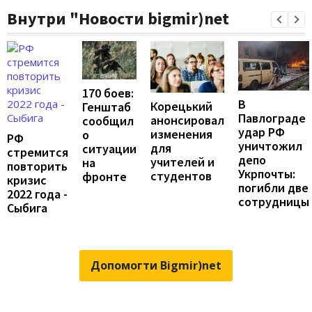
Внутри "Новости bigmir)net
170 боев:
В
Корецький
Генштаб
Павлограде
анонсировал
сообщил
удар РФ
изменения
о
РФ
уничтожил
для
ситуации
стремится
депо
учителей и
на
повторить
Укрпочты:
студентов
фронте
кризис
погибли две
2022 года -
сотрудницы
Сыбига
Допомогти Bigmir)net