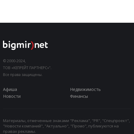
© 2000-2024,
ТОВ «КЕПРЕЙТ ПАРТНЕРС»".
Все права защищены.
Афиша
Недвижимость
Новости
Финансы
Материалы, отмеченные знаками "Реклама", "PR", "Спецпроект",
"Новости компаний", "Актуально", "Промо", публикуются на
правах рекламы.