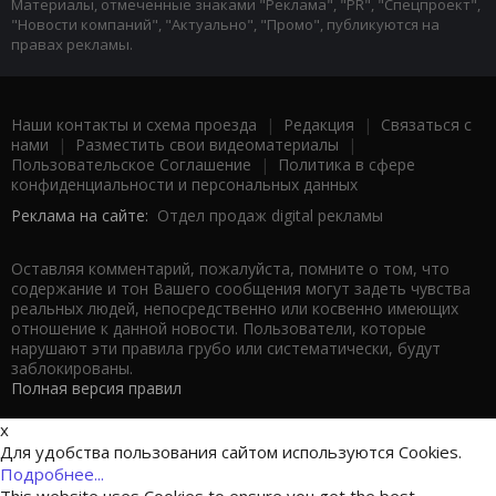
Материалы, отмеченные знаками "Реклама", "PR", "Спецпроект",
"Новости компаний", "Актуально", "Промо", публикуются на
правах рекламы.
Наши контакты и схема проезда
|
Редакция
|
Связаться с
нами
|
Разместить свои видеоматериалы
|
Пользовательское Соглашение
|
Политика в сфере
конфиденциальности и персональных данных
Реклама на сайте:
Отдел продаж digital рекламы
Оставляя комментарий, пожалуйста, помните о том, что
содержание и тон Вашего сообщения могут задеть чувства
реальных людей, непосредственно или косвенно имеющих
отношение к данной новости. Пользователи, которые
нарушают эти правила грубо или систематически, будут
заблокированы.
Полная версия правил
x
Для удобства пользования сайтом используются Cookies.
Подробнее...