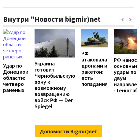
Внутри "Новости bigmir)net
РФ
атаковала
РФ нано
Украина
Удар по
дронами и
основны
готовит
Донецкой
ракетой:
удары по
Чернобыльскую
области:
есть
двум
зону к
четверо
попадания
направл
возможному
раненых
- Геншта
возвращению
войск РФ — Der
Spiegel
Допомогти Bigmir)net