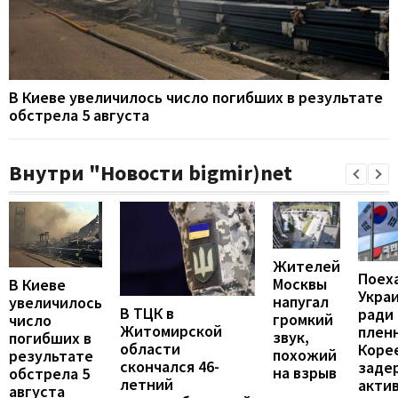
В Киеве увеличилось число погибших в результате
обстрела 5 августа
Внутри "Новости bigmir)net
Жителей
Поех
Москвы
В Киеве
Укра
напугал
увеличилось
В ТЦК в
ради
громкий
число
Житомирской
пленн
звук,
погибших в
области
Коре
похожий
результате
скончался 46-
заде
на взрыв
обстрела 5
летний
акти
августа