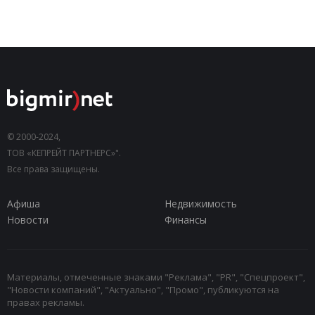
© 2000-2024,
ТОВ «КЕПРЕЙТ ПАРТНЕРС»".
Все права защищены.
Афиша
Недвижимость
Новости
Финансы
Материалы, отмеченные знаками "Реклама", "PR", "Спецпроект",
"Новости компаний", "Актуально", "Промо", публикуются на
правах рекламы.