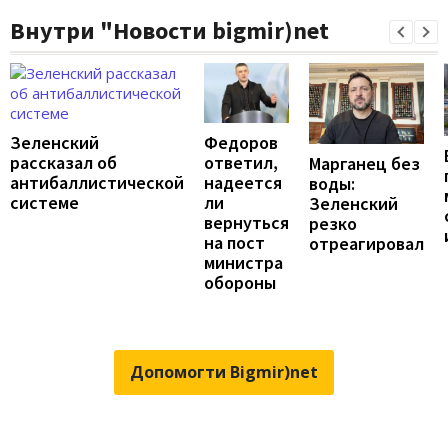
Внутри "Новости bigmir)net
Федоров
Зеленский
ответил,
рассказал об
Марганец без
надеется
антибаллистической
воды:
ли
системе
Зеленский
вернуться
резко
на пост
отреагировал
министра
обороны
Допомогти Bigmir)net