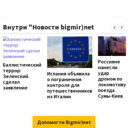
Внутри "Новости bigmir)net
Россияне
Баллистический
нанесли
террор:
удар
Испания объявила
Зеленский
дроном по
о пограничном
сделал
локомотиву
контроле для
заявление
поезда
путешественников
Сумы-Киев
из Италии
Допомогти Bigmir)net