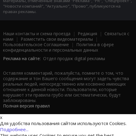
Материалы, отмеченные знаками "Реклама", "PR", "Спецпроект",
"Новости компаний", "Актуально", "Промо", публикуются на
правах рекламы.
Наши контакты и схема проезда
|
Редакция
|
Связаться с
нами
|
Разместить свои видеоматериалы
|
Пользовательское Соглашение
|
Политика в сфере
конфиденциальности и персональных данных
Реклама на сайте:
Отдел продаж digital рекламы
Оставляя комментарий, пожалуйста, помните о том, что
содержание и тон Вашего сообщения могут задеть чувства
реальных людей, непосредственно или косвенно имеющих
отношение к данной новости. Пользователи, которые
нарушают эти правила грубо или систематически, будут
заблокированы.
Полная версия правил
x
Для удобства пользования сайтом используются Cookies.
Подробнее...
This website uses Cookies to ensure you get the best