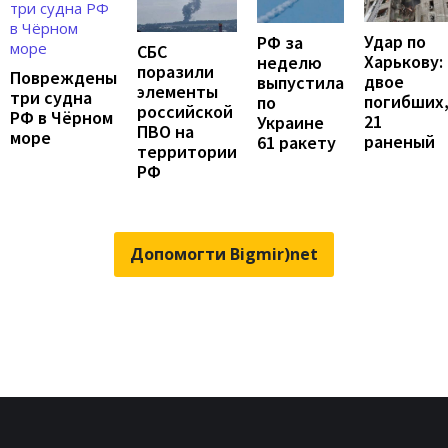
Удар по
РФ за
СБС
Харькову:
неделю
поразили
Повреждены
двое
выпустила
элементы
три судна
погибших
по
российской
РФ в Чёрном
21
Украине
ПВО на
море
раненый
61 ракету
территории
РФ
Допомогти Bigmir)net