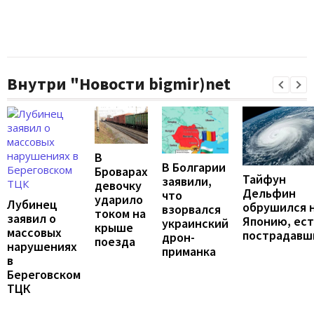
Внутри "Новости bigmir)net
В
В Болгарии
Броварах
Тайфун
заявили,
девочку
Дельфин
что
ударило
Лубинец
обрушился 
взорвался
током на
заявил о
Японию, ест
украинский
крыше
массовых
пострадавш
дрон-
поезда
нарушениях
приманка
в
Береговском
ТЦК