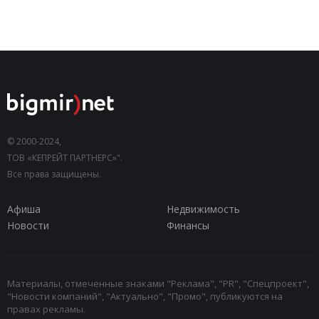
© 2000-2024,
ТОВ «КЕПРЕЙТ ПАРТНЕРС»".
Все права защищены.
Афиша
Недвижимость
Новости
Финансы
Материалы, отмеченные знаками "Реклама", "PR", "Спецпроект",
"Новости компаний", "Актуально", "Промо", публикуются на
правах рекламы.