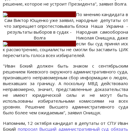
решение, которое не устроит Президента", заявил Волга.
По мнению кандидата в
Сам Виктор Ющенко уже заявил,
народные депутаты от
что запрещает опротестовывать
блока Наша Украина -
результаты выборов в судах -
Народная самооборона
Волга
Николая Онищука, даже
если бы суд принял иск
к рассмотрению, социалисты не смогли бы заставить ЦИК
пересчитать голоса всех избирателей.
"Иван Бокий должен быть знаком с сентябрьским
решением Киевского окружного административного суда,
признавшего неправомерным сбор информации о людях,
выехавших за границу. А поскольку МВД действовало
неправомерно, значит, представленные доказательства
не имеют юридической силы и не могут быть
использованы избирательными комиссиями на всех
уровнях. Решение Высшего административного суда
было более чем ожидаемым", заявил Онищук.
Напомним, 12 октября кандидат в депутаты от СПУ Иван
Бокий
попросил Высший административный суд обязать