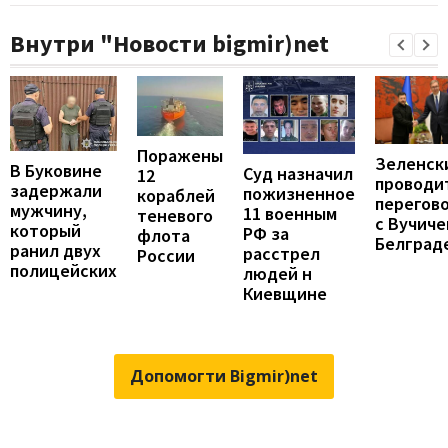
Внутри "Новости bigmir)net
Поражены
Зеленск
В Буковине
Суд назначил
12
проводи
задержали
пожизненное
кораблей
перегов
мужчину,
11 военным
теневого
с Вучиче
который
РФ за
флота
Белград
ранил двух
расстрел
России
полицейских
людей н
Киевщине
Допомогти Bigmir)net