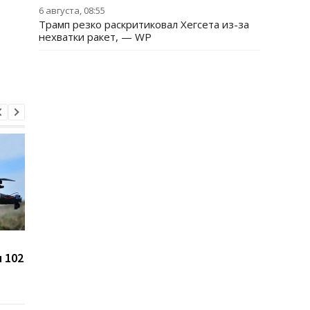
6 августа, 08:55
Трамп резко раскритиковал Хегсета из-за
нехватки ракет, — WP
Цены на гробы в России
Зеленский впервые 
 102
взлетели на 105% с
каденцию прибыл в
начала войны против
Сербию
Украины