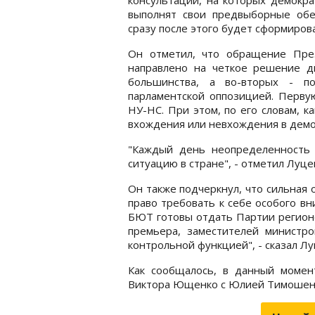
выполнят свои предвыборные обещ
сразу после этого будет сформирова
Он отметил, что обращение Пре
направлено на четкое решение дв
большинства, а во-вторых - по
парламентской оппозицией. Перву
НУ-НС. При этом, по его словам, 
вхождения или невхождения в демо
"Каждый день неопределенность 
ситуацию в стране", - отметил Луце
Он также подчеркнул, что сильная 
право требовать к себе особого в
БЮТ готовы отдать Партии регионо
премьера, заместителей министр
контрольной функцией", - сказал Лу
Как сообщалось, в данный моме
Виктора Ющенко с Юлией Тимошенк