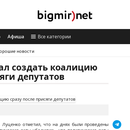
о
Афиша
Все категории
орошие новости
ал создать коалицию
сяги депутатов
, Луценко отметил, что на днях были проведены
тические силы убедились, что политические силы