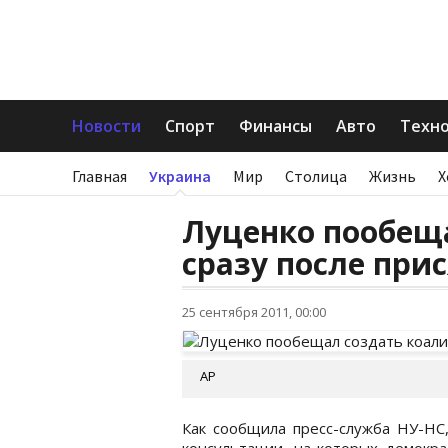
Новости
Спорт
Финансы
Авто
Техн
Главная
Украина
Мир
Столица
Жизнь
Х
Луценко пообещ
сразу после при
25 сентября 2011, 00:00
АР
Как сообщила пресс-служба НУ-НС
консультации, на которых демокра