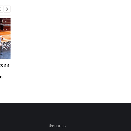
ссии
Зеленский впервые за
Дания вводит новые
каденцию прибыл в
правила для ученико
в
Сербию
из-за искусственног
интеллекта
Финансы