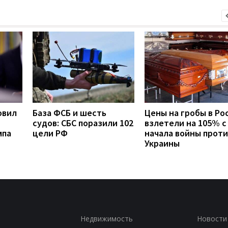
овил
База ФСБ и шесть
Цены на гробы в Ро
судов: СБС поразили 102
взлетели на 105% с
мпа
цели РФ
начала войны проти
Украины
Недвижимость
Новости