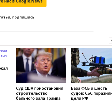
е нас в Google.News
татьи, подпишись:
ржал
Суд США приостановил
База ФСБ и шесть
строительство
судов: СБС поразили
бального зала Трампа
цели РФ