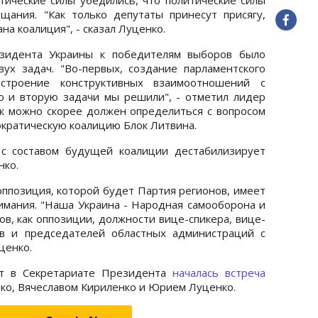
ания. "Как только депутаты принесут присягу,
на коалиция", - сказал Луценко.
зидента Украины к победителям выборов было
ух задач. "Во-первых, создание парламентского
строение конструктивных взаимоотношений с
ю и вторую задачи мы решили", - отметил лидер
как можно скорее должен определиться с вопросом
кратическую коалицию Блок Литвина.
с составом будущей коалиции дестабилизирует
нко.
оппозиция, которой будет Партия регионов, имеет
нимания. "Наша Украина - Народная самооборона и
в, как оппозиции, должности вице-спикера, вице-
ов и председателей областных администраций с
ценко.
нт в Секретариате Президента
началась встреча
о, Вячеславом Кириленко и Юрием Луценко.