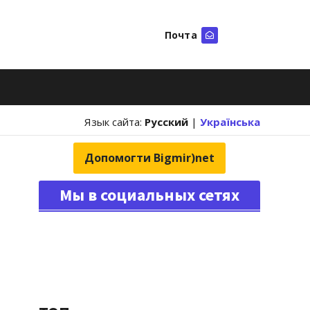
Почта
Искать
Язык сайта:
Русский
|
Українська
Допомогти Bigmir)net
Мы в социальных сетях