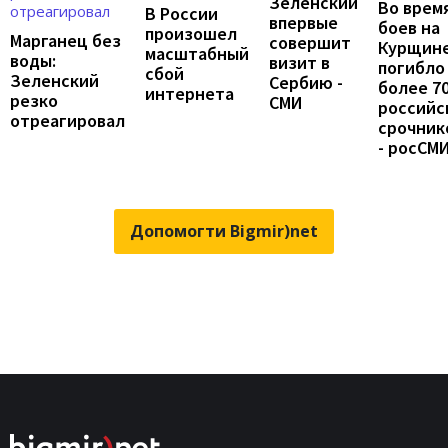
Зеленский
Во врем
В России
впервые
боев на
произошел
Марганец без
совершит
Курщин
масштабный
воды:
визит в
погибло
сбой
Зеленский
Сербию -
более 7
интернета
резко
СМИ
российс
отреагировал
срочник
- росСМ
Допомогти Bigmir)net