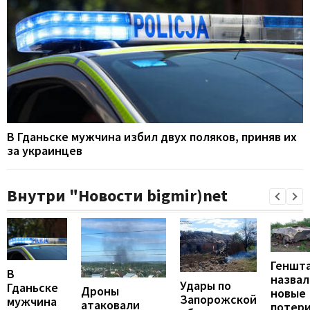
В Гданьске мужчина избил двух поляков, приняв их
за украинцев
Внутри "Новости bigmir)net
Геншт
В
назвал
Удары по
Гданьске
Дроны
новые
Запорожской
мужчина
атаковали
потер