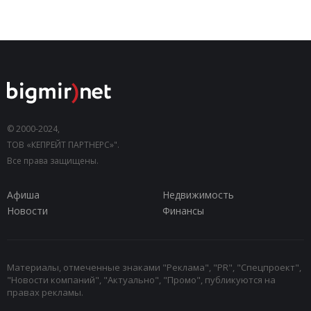
© 2000-2024,
ТОВ «КЕПРЕЙТ ПАРТНЕРС»".
Все права защищены.
Афиша
Недвижимость
Новости
Финансы
Материалы, отмеченные знаками "Реклама", "PR", "Спецпроект",
"Новости компаний", "Актуально", "Промо", публикуются на
правах рекламы.