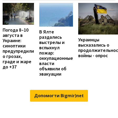
Погода 8–10
В Ялте
августа в
раздались
Украинцы
Украине:
выстрелы и
высказались о
синоптики
вспыхнул
продолжительно
предупредили
пожар:
войны - опрос
о грозах,
оккупационные
граде и жаре
власти
до +37
объявили об
эвакуации
Допомогти Bigmir)net