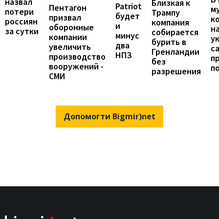
назвал
Близкая к
Patriot
Пентагон
м
потери
Трампу
будет
призвал
к
россиян
компания
и
оборонные
н
за сутки
собирается
минус
компании
у
бурить в
два
увеличить
с
Гренландии
НПЗ
производство
п
без
вооружений -
п
разрешения
СМИ
Допомогти Bigmir)net