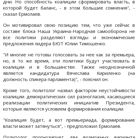
дни. Но способность коалиции сформировать власть, в
которой будет баланс, - в этом большие сомнения", -
сказал Ермолаев.
Он мотивировал свою позицию тем, что уже сейчас в
составе блока Наша Украина-Народная самооборона не
все политики разделяют взгляды и экономические
предложения лидера БЮТ Юлии Тимошенко.
"И многие не готовы голосовать за нее как за премьера,
но, в то же время, эти политики будут участвовать в
коалиции и в большинстве. Также неоднозначной
является кандидатура Вячеслава Кириленко (на
должность спикера парламента)", - пояснил он.
Кроме того, политолог назвал фактором неустойчивости
коалиции демократических сил разногласия, касающиеся
реализации политических инициатив Президента,
которые являются условием формирования коалиции.
"Коалиция будет, а вот премьериада, формирование
власти может затянуться", - предположил Ермолаев.
Политолог прогнозирует два возможных варианта