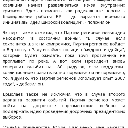
коалиция начнет разваливаться из-за внутренних
кризисов. Здесь возможны как радикальные версии -
блокирование работы ВР - до варианта перехвата
инициативы идеи широкой коалиции", - пояснил он.
Эксперт также отметил, что Партии регионов невыгодно
находится "в состоянии войны". "В случае, если
сохранится шанс на компромисс, Партия регионов войдет
в Верховную Раду и займет позицию "мудрого индейца",
который будет ожидать, пока труп противника не
проплывет по реке. А вот если Президент вновь
совершит кульбит на 180 градусов, если поддержит
коалиционное правительство формально и неформально,
то, я думаю, что Партия регионов использует опыт 2007
года", - добавил он.
Ермолаев также не исключил, что в случае второго
варианта развития событий Партия регионов может
пойти на досрочные парламентские выборы и
поддержать идею проведения досрочных президентских
выборов.
"Судьба премьерства Юлии Тимошенко, мне кажется,