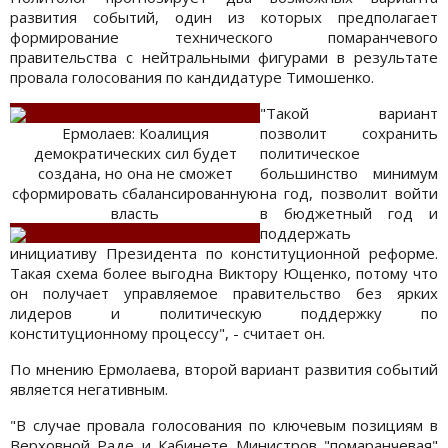
развития событий, один из которых предполагает
формирование технического помаранчевого
правительства с нейтральными фигурами в результате
провала голосования по кандидатуре Тимошенко.
"Такой вариант
Ермолаев: Коалиция
позволит сохранить
демократических сил будет
политическое
создана, но она не сможет
большинство минимум
сформировать сбалансированную
на год, позволит войти
власть
в бюджетный год и
поддержать
инициативу Президента по конституционной реформе.
Такая схема более выгодна Виктору Ющенко, потому что
он получает управляемое правительство без ярких
лидеров и политическую поддержку по
конституционному процессу", - считает он.
По мнению Ермолаева, второй вариант развития событий
является негативным.
"В случае провала голосования по ключевым позициям в
Верховной Раде и Кабинете Министров "помаранчевая"