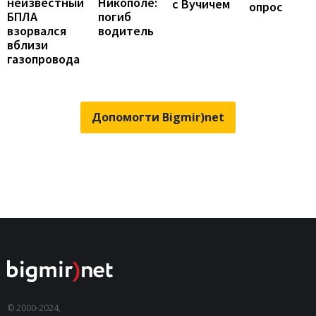
Никополе:
неизвестный
с Вучичем
опрос
погиб
БПЛА
водитель
взорвался
вблизи
газопровода
Допомогти Bigmir)net
© 2000-2024,