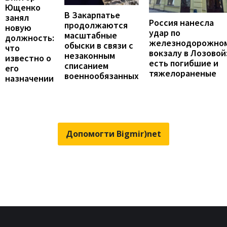
Ющенко
В Закарпатье
занял
Россия нанесла
продолжаются
новую
удар по
масштабные
должность:
железнодорожно
обыски в связи с
что
вокзалу в Лозовой
незаконным
известно о
есть погибшие и
списанием
его
тяжелораненые
военнообязанных
назначении
Допомогти Bigmir)net