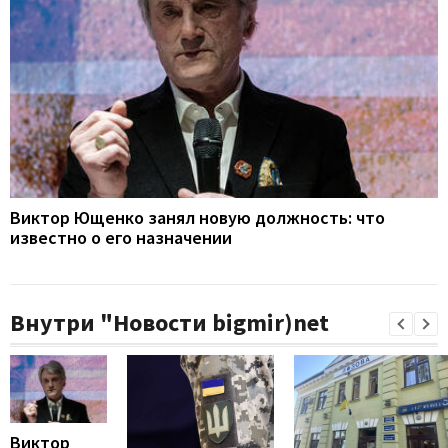
Виктор Ющенко занял новую должность: что
известно о его назначении
Внутри "Новости bigmir)net
Виктор