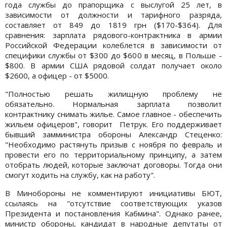
года службы до прапорщика с выслугой 25 лет, в
зависимости от должности и тарифного разряда,
составляет от 849 до 1819 грн ($170-$364). Для
сравнения: зарплата рядового-контрактника в армии
Российской Федерации колеблется в зависимости от
специфики службы от $300 до $600 в месяц, в Польше -
$800. В армии США рядовой солдат получает около
$2600, а офицер - от $5000.
"Полностью решать жилищную проблему не
обязательно. Нормальная зарплата позволит
контрактнику снимать жилье. Самое главное - обеспечить
жильем офицеров", говорит Петрук. Его поддерживает
бывший замминистра обороны Александр Стеценко:
"Необходимо растянуть призыв с ноября по февраль и
провести его по территориальному принципу, а затем
отобрать людей, которые заключат договоры. Тогда они
смогут ходить на службу, как на работу".
В Минобороны не комментируют инициативы БЮТ,
ссылаясь на "отсутствие соответствующих указов
Президента и постановления Кабмина". Однако ранее,
министр обороны, кандидат в народные депутаты от