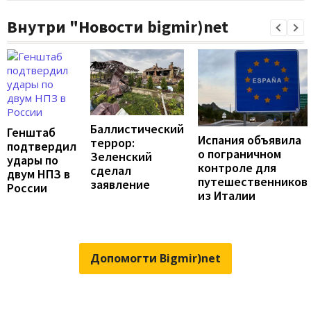
Внутри "Новости bigmir)net
Баллистический
Генштаб
Испания объявила
террор:
подтвердил
о пограничном
Зеленский
удары по
контроле для
сделал
двум НПЗ в
путешественников
заявление
России
из Италии
Допомогти Bigmir)net