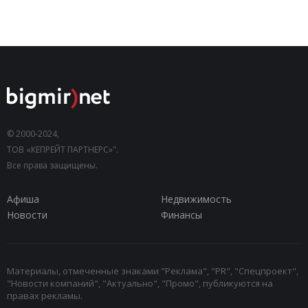
© 2000-2024,
ТОВ «КЕПРЕЙТ ПАРТНЕРС»".
Все права защищены.
Афиша
Недвижимость
Новости
Финансы
Материалы, отмеченные знаками "Реклама", "PR", "Спецпроект",
"Новости компаний", "Актуально", "Промо", публикуются на
правах рекламы.