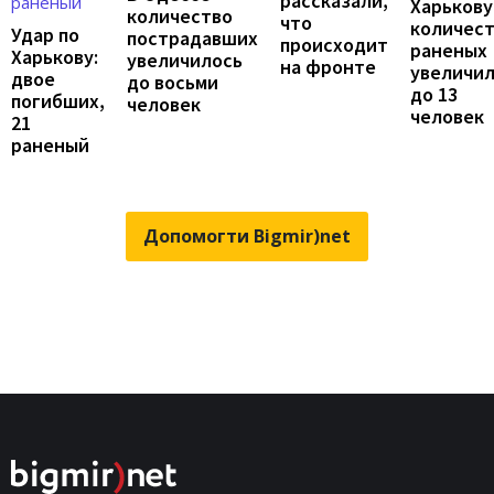
рассказали,
Харькову
количество
что
количес
Удар по
пострадавших
происходит
раненых
Харькову:
увеличилось
на фронте
увеличи
двое
до восьми
до 13
погибших,
человек
человек
21
раненый
Допомогти Bigmir)net