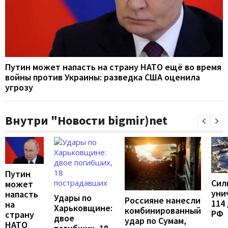
Путин может напасть на страну НАТО ещё во время
войны против Украины: разведка США оценила
угрозу
Внутри "Новости bigmir)net
Путин
Сил
может
уни
напасть
Удары по
Россияне нанесли
114
на
Харьковщине:
комбинированный
РФ
страну
двое
удар по Сумам,
НАТО