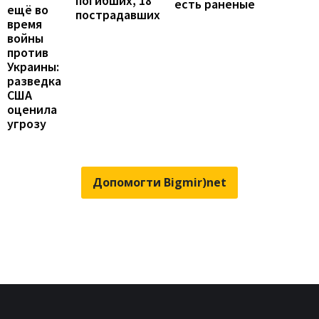
погибших, 18
есть раненые
ещё во
пострадавших
время
войны
против
Украины:
разведка
США
оценила
угрозу
Допомогти Bigmir)net