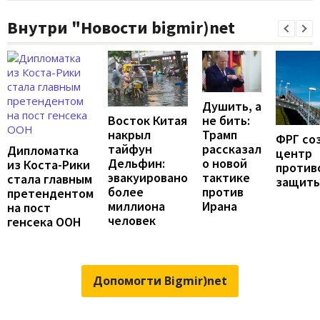
Внутри "Новости bigmir)net
Душить, а
не бить:
Восток Китая
Трамп
накрыл
ФРГ со
рассказал
тайфун
Дипломатка
центр
о новой
Дельфин:
из Коста-Рики
против
тактике
эвакуировано
стала главным
защит
против
более
претендентом
Ирана
миллиона
на пост
человек
генсека ООН
Допомогти Bigmir)net