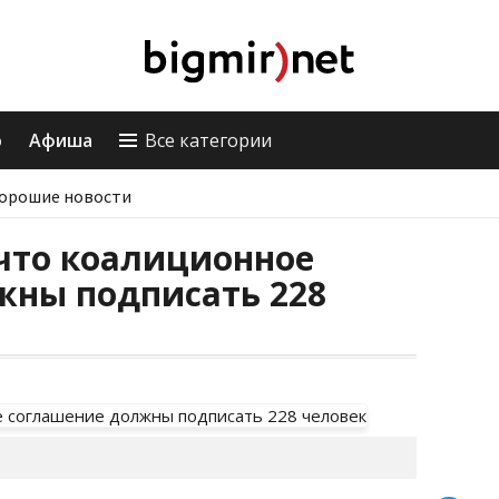
о
Афиша
Все категории
орошие новости
 что коалиционное
жны подписать 228