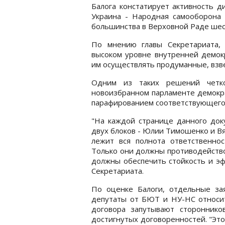
Балога констатирует активность 
Украина - Народная самооборона 
большинства в Верховной Раде шес
По мнению главы Секретариата,
высоком уровне внутренней демокр
им осуществлять продуманные, вз
Одним из таких решений четко
новоизбранном парламенте демокр
парафированием соответствующего
"На каждой странице данного док
двух блоков - Юлии Тимошенко и Вя
лежит вся полнота ответственно
Только они должны противодейство
должны обеспечить стойкость и эф
Секретариата.
По оценке Балоги, отдельные за
депутаты от БЮТ и НУ-НС относит
договора запутывают стороннико
достигнутых договоренностей. "Это