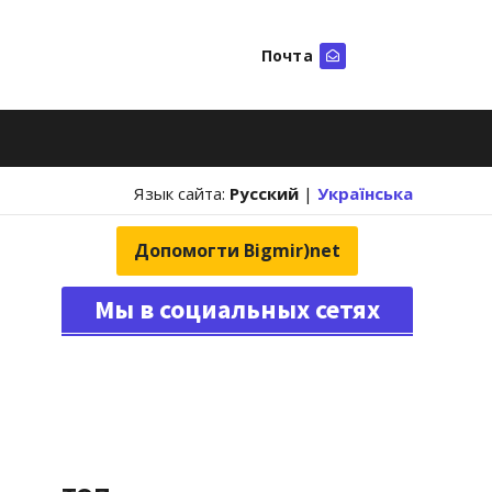
Почта
Искать
Язык сайта:
Русский
|
Українська
Допомогти Bigmir)net
Мы в социальных сетях