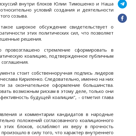
дискуссий внутри блоков Юлии Тимошенко и Наша
относительно условий создания и деятельности
того созыва.
 такое широкое обсуждение свидетельствует о
атичности этих политических сил, что позволяет
вешенные решения.
 провозглашено стремление сформировать в
атическую коалицию, подтвержденное публичным
 соглашения.
умента стоит собственноручная подпись лидеров
чеслава Кириленко. Следовательно, именно на них
сти за окончательное оформление большинства.
вать возможным рискам в этому деле, только они
фективность будущей коалиции", - отметил глава
явления и комментарии кандидатов в народные
ельно положений согласованного коалиционного
в этих блоков, ослабляют их веру в прочность
 произошло в силу того, что характер внутреннего