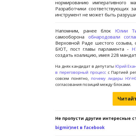
нормированию императивного ма
Разработчики соответствующих за
инструмент не может быть разруши
Напомним, ранее блок
Юлии Т
самооборона
обнародовали согл
Верховной Раде шестого созыва, с
БЮТ, пост главы парламента -
Н
создать коалицию, имея 228 мандат
На днях кандидат в депутаты
Юрий Еха
в переговорный процесс
с Партией ре
совсем понятно,
почему лидеры НУ-Н
согласования позиций между блоками.
Читайт
Не пропусти другие интересные с
bigmir)net в facebook