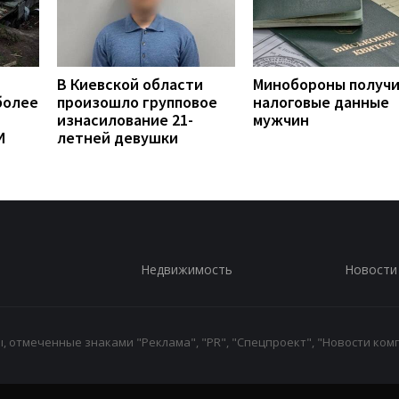
В Киевской области
Минобороны получ
более
произошло групповое
налоговые данные
изнасилование 21-
мужчин
И
летней девушки
Недвижимость
Новости
 отмеченные знаками "Реклама", "PR", "Спецпроект", "Новости комп