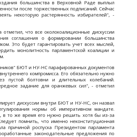
оздания большинства в Верховной Раде выплыл
енности после торжественных подписаний. Сейчас
еять некоторую растерянность избирателей", -
а отметил, что все околокоалиционные дискуссии
сания соглашения о формировании большинства
ом. Это будет гарантировать учет всех мыслей,
ердить монолитность парламентской коалиции и
м.
очников" БЮТ и НУ-НС парафированных документов
внутреннего компромисса. Его обязательно нужно
ез пустой болтовни и длительных колебаний.
редное задание для оранжевых сил", - отметил
лирует дискуссии внутри БЮТ и НУ-НС, он назвал
регулирования нормы об императивном мандате.
, в то же время его нужно решить хотя бы из-за
 Следует помнить, что именно неконституционная
ала причиной роспуска Президентом парламента
проработанные законодательные предложения по