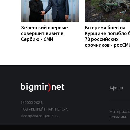
Зеленский впервые
Во время боев на
совершит визит в
Курщине погибло 
Сербию - СМИ
70 российских
срочников - росСМ
Афиша
© 2000-2024,
ТОВ «КЕПРЕЙТ ПАРТНЕРС»".
Материалы,
Все права защищены.
рекламы.