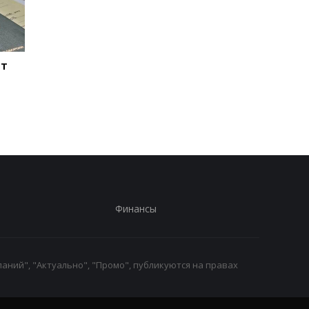
ит
Присвоение средств
Украина готовит
ПриватБанка: дело
специальную
Коломойского
санкционную опера
направлено в суд
Финансы
аний", "Актуально", "Промо", публикуются на правах