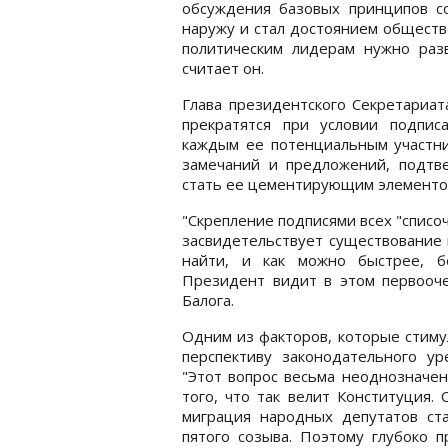
обсуждения базовых принципов с
наружу и стал достоянием обществ
политическим лидерам нужно разв
считает он.
Глава президентского Секретариат
прекратятся при условии подпи
каждым ее потенциальным участник
замечаний и предложений, подтв
стать ее цементирующим элементо
"Скрепление подписями всех "спис
засвидетельствует существование 
найти, и как можно быстрее, б
Президент видит в этом первооче
Балога.
Одним из факторов, которые стиму
перспективу законодательного у
"Этот вопрос весьма неоднозначен
того, что так велит Конституция.
миграция народных депутатов ст
пятого созыва. Поэтому глубоко 