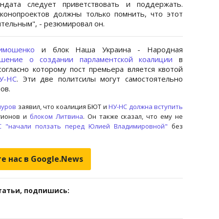
ндата следует приветствовать и поддержать.
конопроектов должны только помнить, что этот
тельным", - резюмировал он.
имошенко
и блок Наша Украина - Народная
ашение о создании парламентской коалиции
в
огласно которому пост премьера вляется квотой
У-НС
. Эти две политсилы могут самостоятельно
ов.
нуров
заявил, что коалиция БЮТ и
НУ-НС
должна вступить
гионов и
блоком Литвина
. Он также сказал, что ему не
С "начали ползать перед Юлией Владимировной"
без
е нас в Google.News
татьи, подпишись: