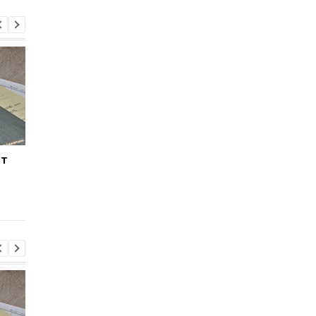
ит
Присвоение средств
Украина готовит
ПриватБанка: дело
специальную
Коломойского
санкционную опера
направлено в суд