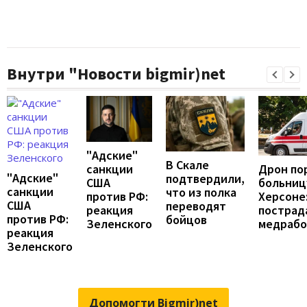
Внутри "Новости bigmir)net
"Адские"
В Скале
Дрон по
санкции
"Адские"
подтвердили,
больниц
США
санкции
что из полка
Херсоне
против РФ:
США
переводят
пострад
реакция
против РФ:
бойцов
медраб
Зеленского
реакция
Зеленского
Допомогти Bigmir)net