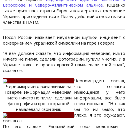
Евросоюзе и Северо-Атлантическом альянсе
. Ющенко
также призывает страны Европы поддержать стремление
Украины присоединиться к Плану действий относительно
членства в НАТО.
Посол России называет неудачной шуткой инцидент с
осквернением украинской символики на горе Говерла.
"Я вам должен сказать, что информация неверная, никто
ничего не пилил, сделали фотографии, купили многих, и в
Украине тоже, и просто краской намалевали свой знак",
сказал он.
Черномырдин сказал,
Черномырдин о вандализме на
что согласно
Говерле: Информация неверная,
имеющейся у него
никто ничего не пилил, сделали
информации, все было
фотографии и просто краской
сымитировано. "Но как
намалевали свой знак
бы то ни было, это
плохо, я это осуждаю",
сказал он.
По его словам, Евразийский союз молодежи -