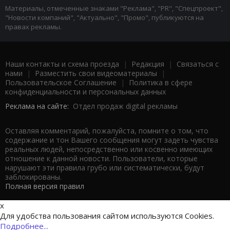
Материалы, отмеченные знаками "Реклама", "PR", "Спецпроект",
"Новости компаний", "Актуально", "Промо", публикуются на
правах рекламы.
Наши контакты и схема проезда
|
Редакция
|
Связаться с
нами
|
Разместить свои видеоматериалы
|
Пользовательское Соглашение
|
Политика в сфере
конфиденциальности и персональных данных
Реклама на сайте:
Отдел продаж digital рекламы
Оставляя комментарий, пожалуйста, помните о том, что
содержание и тон Вашего сообщения могут задеть чувства
реальных людей, непосредственно или косвенно имеющих
отношение к данной новости. Пользователи, которые
нарушают эти правила грубо или систематически, будут
заблокированы.
Полная версия правил
x
Для удобства пользования сайтом используются Cookies.
Подробнее...