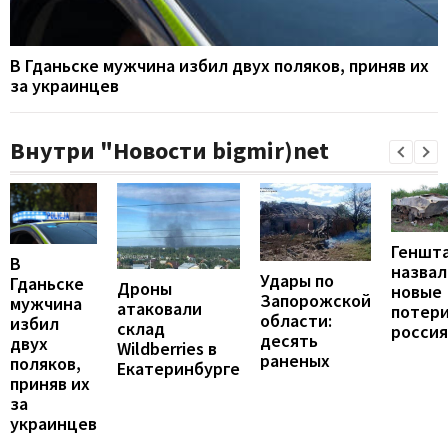
В Гданьске мужчина избил двух поляков, приняв их
за украинцев
Внутри "Новости bigmir)net
Геншт
В
назвал
Удары по
Гданьске
Дроны
новые
Запорожской
мужчина
атаковали
потер
области:
избил
склад
росси
десять
двух
Wildberries в
раненых
поляков,
Екатеринбурге
приняв их
за
украинцев