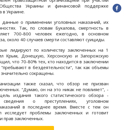
 Общества Украины и финансовой поддержке
 в Украине.
я данные о применении уголовных наказаний, их
ностях. Так, по словам Букалова, смертность в
ляет 700-800 человек ежегодно, в основном
а, около 40 случаев смерти составляют суициды.
орые лидируют по количеству заключенных на 1
тил Крым, Донецкую, Херсонскую и Запорожскую
щил, что 70-80% тех, кто находится в заключении
 "пребывают в бездеятельности", так как объемы
х значительно сокращены.
анизации также сказал, что обзор не призван
ченных. "Думаю, он на это никак не повлияет", -
 цель издания такого статистического обзора -
е сведения о преступлениях, уголовном
наказаний в последнее время. Вместе с тем он
л исследует проблемы заключенных и готовит
и прав заключенных.