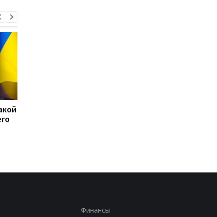
акой
15 скоплений войск РФ
США перехватили бо
его
подверглись ударам -
50 судов после
Генштаб
возобновления
блокады Ирана
Финансы