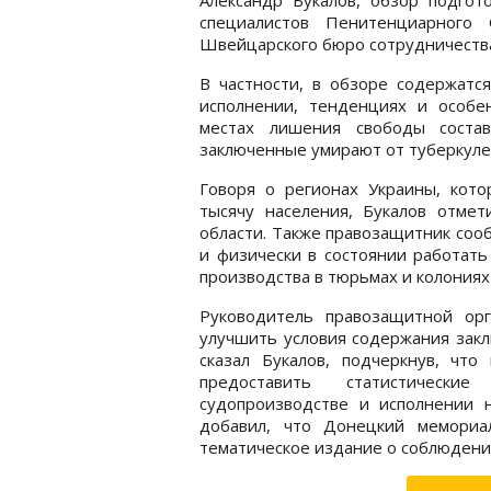
специалистов Пенитенциарного
Швейцарского бюро сотрудничества
В частности, в обзоре содержатс
исполнении, тенденциях и особен
местах лишения свободы состав
заключенные умирают от туберкулез
Говоря о регионах Украины, кот
тысячу населения, Букалов отме
области. Также правозащитник сооб
и физически в состоянии работать
производства в тюрьмах и колония
Руководитель правозащитной орг
улучшить условия содержания заклю
сказал Букалов, подчеркнув, что
предоставить статистически
судопроизводстве и исполнении 
добавил, что Донецкий мемориа
тематическое издание о соблюдени