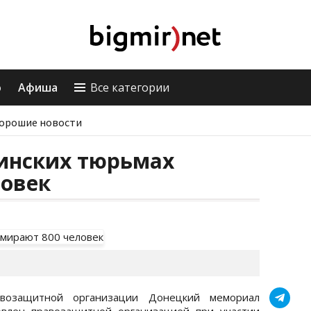
о
Афиша
Все категории
орошие новости
аинских тюрьмах
ловек
авозащитной организации Донецкий мемориал
овлен правозащитной организацией при участии