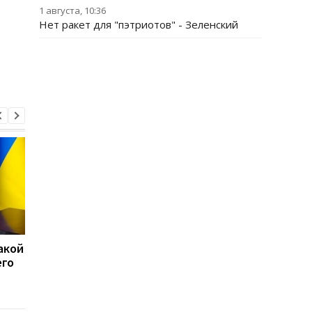
1 августа, 10:36
Нет ракет для "пэтриотов" - Зеленский
акой
15 скоплений войск РФ
США перехватили бо
его
подверглись ударам -
50 судов после
Генштаб
возобновления
блокады Ирана