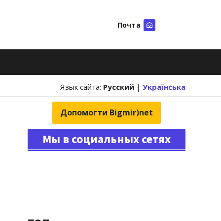
Почта
Искать
Язык сайта:
Русский
|
Українська
Допомогти Bigmir)net
Мы в социальных сетях