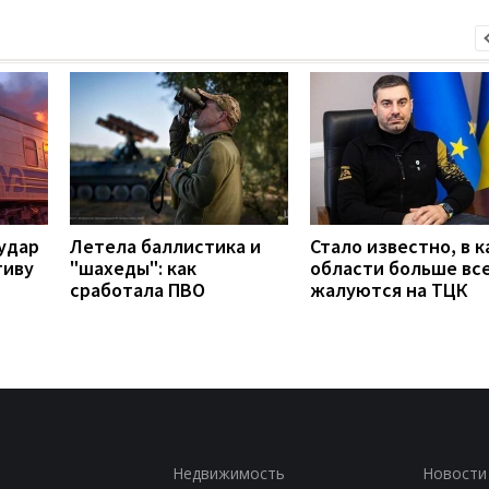
удар
Летела баллистика и
Стало известно, в к
тиву
"шахеды": как
области больше вс
сработала ПВО
жалуются на ТЦК
Недвижимость
Новости