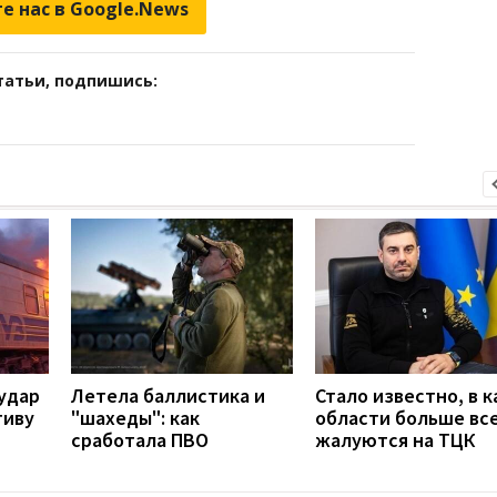
е нас в Google.News
татьи, подпишись:
удар
Летела баллистика и
Стало известно, в к
тиву
"шахеды": как
области больше вс
сработала ПВО
жалуются на ТЦК