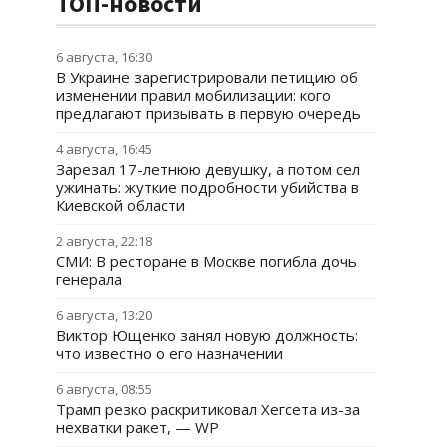
ТОП-новости
6 августа, 16:30
В Украине зарегистрировали петицию об
изменении правил мобилизации: кого
предлагают призывать в первую очередь
4 августа, 16:45
Зарезал 17-летнюю девушку, а потом сел
ужинать: жуткие подробности убийства в
Киевской области
2 августа, 22:18
СМИ: В ресторане в Москве погибла дочь
генерала
6 августа, 13:20
Виктор Ющенко занял новую должность:
что известно о его назначении
6 августа, 08:55
Трамп резко раскритиковал Хегсета из-за
нехватки ракет, — WP