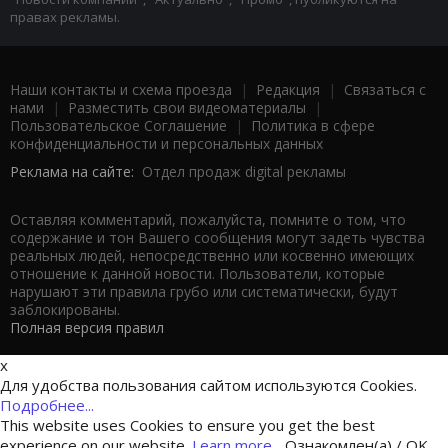
правах рекламы.
Наши контакты и схема проезда
|
Редакция
|
Связаться с
нами
|
Разместить свои видеоматериалы
|
Пользовательское Соглашение
|
Политика в сфере
конфиденциальности и персональных данных
Реклама на сайте:
Отдел продаж digital рекламы
Оставляя комментарий, пожалуйста, помните о том, что
содержание и тон Вашего сообщения могут задеть чувства
реальных людей, непосредственно или косвенно имеющих
отношение к данной новости. Пользователи, которые
нарушают эти правила грубо или систематически, будут
заблокированы.
Полная версия правил
x
Для удобства пользования сайтом используются Cookies.
Подробнее...
This website uses Cookies to ensure you get the best
experience on our website.
Learn more...
Ознакомлен(а) / OK