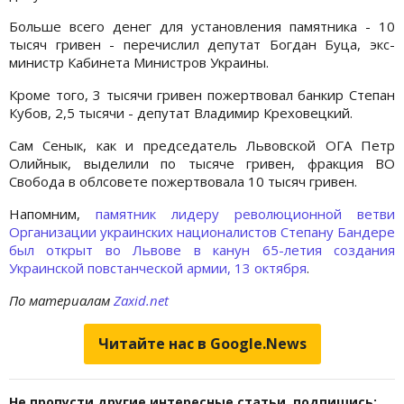
Больше всего денег для установления памятника - 10
тысяч гривен - перечислил депутат Богдан Буца, экс-
министр Кабинета Министров Украины.
Кроме того, 3 тысячи гривен пожертвовал банкир Степан
Кубов, 2,5 тысячи - депутат Владимир Креховецкий.
Сам Сенык, как и председатель Львовской ОГА Петр
Олийнык, выделили по тысяче гривен, фракция ВО
Свобода в облсовете пожертвовала 10 тысяч гривен.
Напомним,
памятник лидеру революционной ветви
Организации украинских националистов Степану Бандере
был открыт во Львове в канун 65-летия создания
Украинской повстанческой армии, 13 октября
.
По материалам
Zaxid.net
Читайте нас в Google.News
Не пропусти другие интересные статьи, подпишись: