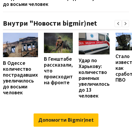
до восьми человек
Внутри "Новости bigmir)net
Стало
В Генштабе
Удар по
извест
В Одессе
рассказали,
Харькову:
как
количество
что
количество
срабо
пострадавших
происходит
раненых
ПВО
увеличилось
на фронте
увеличилось
до восьми
до 13
человек
человек
Допомогти Bigmir)net