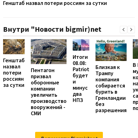
Генштаб назвал потери россиян за сутки
Внутри "Новости bigmir)net
Итоги
Генштаб
08.08:
В
назвал
Близкая к
Patriot
Пентагон
м
потери
Трампу
будет
призвал
к
россиян
компания
и
оборонные
н
за сутки
собирается
минус
компании
у
бурить в
два
увеличить
с
Гренландии
НПЗ
производство
п
без
вооружений -
п
разрешения
СМИ