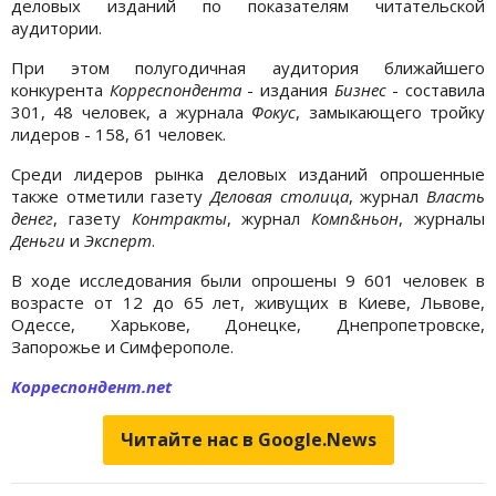
деловых изданий по показателям читательской
аудитории.
При этом полугодичная аудитория ближайшего
конкурента
Корреспондента
- издания
Бизнес
- составила
301, 48 человек, а журнала
Фокус
, замыкающего тройку
лидеров - 158, 61 человек.
Среди лидеров рынка деловых изданий опрошенные
также отметили газету
Деловая столица
, журнал
Власть
денег
, газету
Контракты
, журнал
Комп&ньон
, журналы
Деньги
и
Эксперт
.
В ходе исследования были опрошены 9 601 человек в
возрасте от 12 до 65 лет, живущих в Киеве, Львове,
Одессе, Харькове, Донецке, Днепропетровске,
Запорожье и Симферополе.
Корреспондент.net
Читайте нас в Google.News