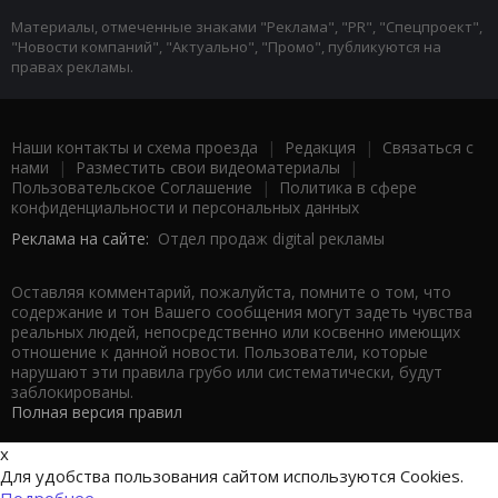
Материалы, отмеченные знаками "Реклама", "PR", "Спецпроект",
"Новости компаний", "Актуально", "Промо", публикуются на
правах рекламы.
Наши контакты и схема проезда
|
Редакция
|
Связаться с
нами
|
Разместить свои видеоматериалы
|
Пользовательское Соглашение
|
Политика в сфере
конфиденциальности и персональных данных
Реклама на сайте:
Отдел продаж digital рекламы
Оставляя комментарий, пожалуйста, помните о том, что
содержание и тон Вашего сообщения могут задеть чувства
реальных людей, непосредственно или косвенно имеющих
отношение к данной новости. Пользователи, которые
нарушают эти правила грубо или систематически, будут
заблокированы.
Полная версия правил
x
Для удобства пользования сайтом используются Cookies.