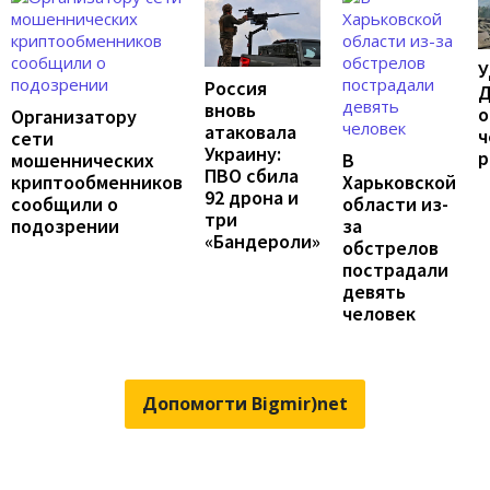
У
Россия
Д
вновь
о
Организатору
атаковала
ч
сети
Украину:
р
мошеннических
В
ПВО сбила
криптообменников
Харьковской
92 дрона и
сообщили о
области из-
три
подозрении
за
«Бандероли»
обстрелов
пострадали
девять
человек
Допомогти Bigmir)net