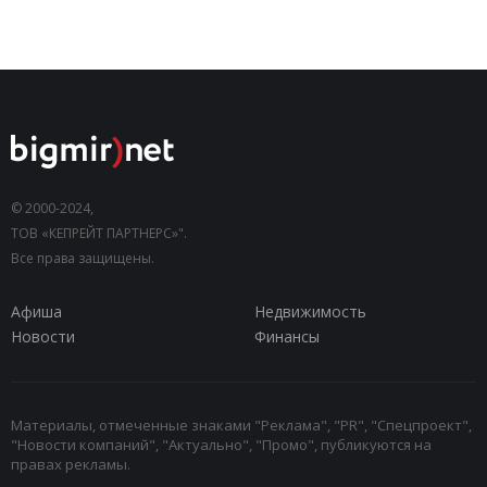
© 2000-2024,
ТОВ «КЕПРЕЙТ ПАРТНЕРС»".
Все права защищены.
Афиша
Недвижимость
Новости
Финансы
Материалы, отмеченные знаками "Реклама", "PR", "Спецпроект",
"Новости компаний", "Актуально", "Промо", публикуются на
правах рекламы.