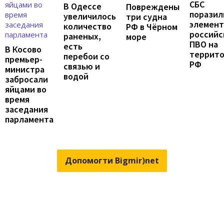
СБС
В Одессе
Повреждены
поразил
увеличилось
три судна
элемен
количество
РФ в Чёрном
российс
раненых,
море
ПВО на
есть
В Косово
террит
перебои со
премьер-
РФ
связью и
министра
водой
забросали
яйцами во
время
заседания
парламента
Допомогти Bigmir)net