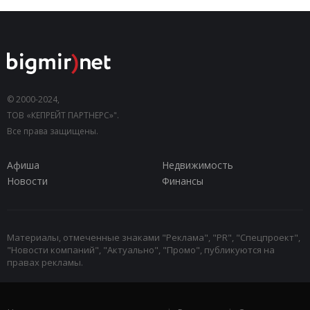
© 2000-2024,
ТОВ «КЕПРЕЙТ ПАРТНЕРС»".
Все права защищены.
Афиша
Недвижимость
Новости
Финансы
Материалы, отмеченные знаками "Реклама", "PR", "Спецпроект",
"Новости компаний", "Актуально", "Промо", публикуются на
правах рекламы.