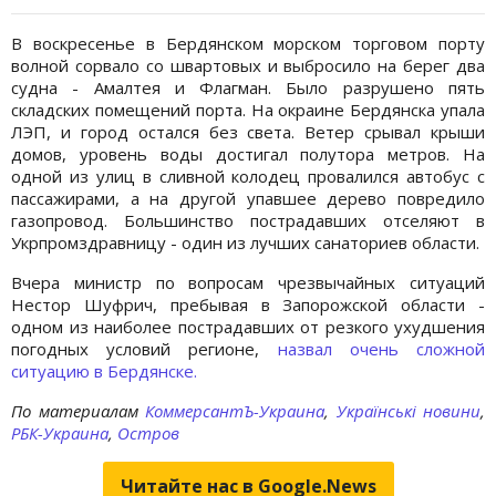
В воскресенье в Бердянском морском торговом порту
волной сорвало со швартовых и выбросило на берег два
судна - Амалтея и Флагман. Было разрушено пять
складских помещений порта. На окраине Бердянска упала
ЛЭП, и город остался без света. Ветер срывал крыши
домов, уровень воды достигал полутора метров. На
одной из улиц в сливной колодец провалился автобус с
пассажирами, а на другой упавшее дерево повредило
газопровод. Большинство пострадавших отселяют в
Укрпромздравницу - один из лучших санаториев области.
Вчера министр по вопросам чрезвычайных ситуаций
Нестор Шуфрич, пребывая в Запорожской области -
одном из наиболее пострадавших от резкого ухудшения
погодных условий регионе,
назвал очень сложной
ситуацию в Бердянске.
По материалам
КоммерсантЪ-Украина
,
Українські новини
,
РБК-Украина
,
Остров
Читайте нас в Google.News