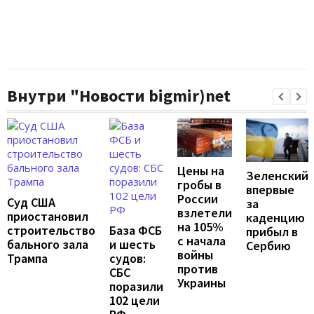
Внутри "Новости bigmir)net
Цены на
Зеленский
гробы в
впервые
России
Суд США
за
взлетели
приостановил
каденцию
на 105%
строительство
База ФСБ
прибыл в
с начала
бального зала
и шесть
Сербию
войны
Трампа
судов:
против
СБС
Украины
поразили
102 цели