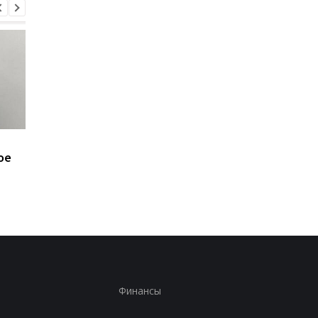
Минобороны получит
Присвоение средств
ое
налоговые данные
ПриватБанка: дело
мужчин
Коломойского
направлено в суд
Финансы