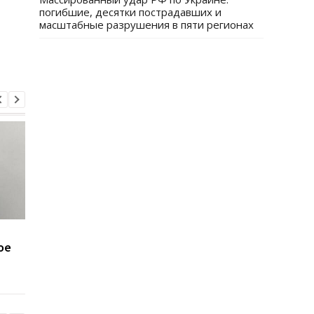
погибшие, десятки пострадавших и
масштабные разрушения в пяти регионах
Минобороны получит
Присвоение средств
ое
налоговые данные
ПриватБанка: дело
мужчин
Коломойского
направлено в суд