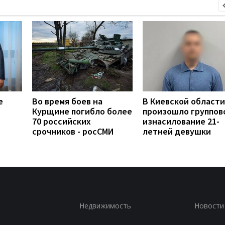
е
Во время боев на
В Киевской области
Курщине погибло более
произошло группов
70 российских
изнасилование 21-
срочников - росСМИ
летней девушки
Недвижимость
Новости