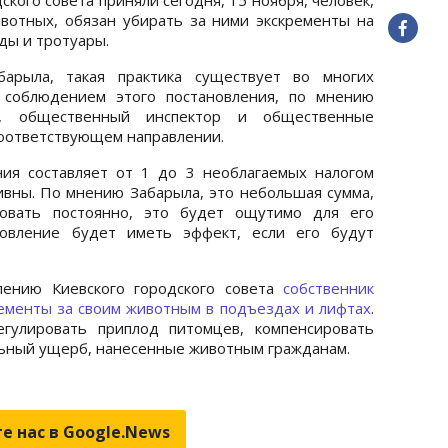
отных, обязан убирать за ними экскременты на
ды и тротуары.
барыла, такая практика существует во многих
а соблюдением этого постановления, по мнению
ы, общественный инспектор и общественные
соответствующем направлении.
ия составляет от 1 до 3 необлагаемых налогом
ривны. По мнению Забарыла, это небольшая сумма,
овать постоянно, это будет ощутимо для его
новление будет иметь эффект, если его будут
лению Киевского городского совета
собственник
ременты за своим животным в подъездах и лифтах
.
егулировать приплод питомцев, компенсировать
ьный ущерб, нанесенные животным гражданам.
е нас в Google.News