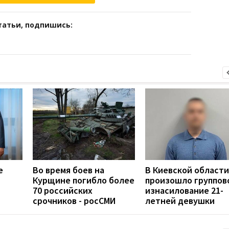
татьи, подпишись:
е
Во время боев на
В Киевской области
Курщине погибло более
произошло группов
70 российских
изнасилование 21-
срочников - росСМИ
летней девушки