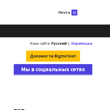
Почта
Искать
Язык сайта:
Русский
|
Українська
Допомогти Bigmir)net
Мы в социальных сетях