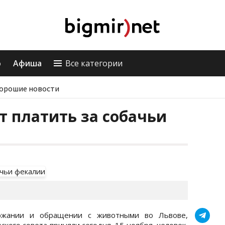
о
Афиша
Все категории
орошие новости
т платить за собачьи
ржании и обращении с животными во Львове,
кого совета приняли сегодня, 15 ноября, человек,