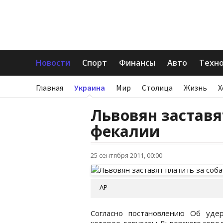
Новости
Спорт
Финансы
Авто
Техн
Главная
Украина
Мир
Столица
Жизнь
Х
Львовян заставя
фекалии
25 сентября 2011, 00:00
АР
Согласно постановлению Об уде
которое депутаты Львовского городс