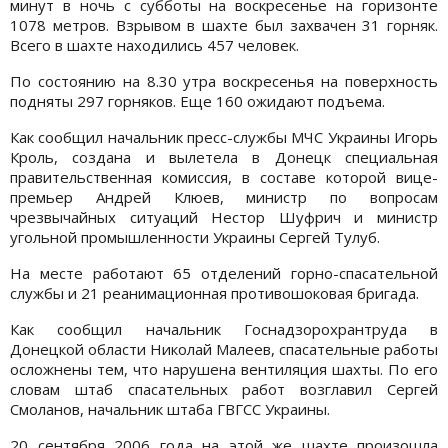
минут в ночь с субботы на воскресенье на горизонте
1078 метров. Взрывом в шахте был захвачен 31 горняк.
Всего в шахте находились 457 человек.
По состоянию на 8.30 утра воскресенья на поверхность
подняты 297 горняков. Еще 160 ожидают подъема.
Как сообщил начальник пресс-службы МЧС Украины Игорь
Кроль, создана и вылетела в Донецк специальная
правительственная комиссия, в составе которой вице-
премьер Андрей Клюев, министр по вопросам
чрезвычайных ситуаций Нестор Шуфрич и министр
угольной промышленности Украины Сергей Тулуб.
На месте работают 65 отделений горно-спасательной
службы и 21 реанимационная противошоковая бригада.
Как сообщил начальник Госнадзорохрантруда в
Донецкой области Николай Малеев, спасательные работы
осложнены тем, что нарушена вентиляция шахты. По его
словам штаб спасательных работ возглавил Сергей
Смоланов, начальник штаба ГВГСС Украины.
20 сентября 2006 года на этой же шахте произошла