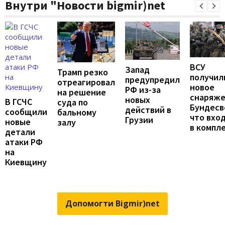
Внутри "Новости bigmir)net
ВСУ
Запад
Трамп резко
получил
предупредил
отреагировал
новое
РФ из-за
на решение
снаряж
новых
В ГСЧС
суда по
Бундесв
действий в
сообщили
бальному
что вхо
Грузии
новые
залу
в компл
детали
атаки РФ
на
Киевщину
Допомогти Bigmir)net