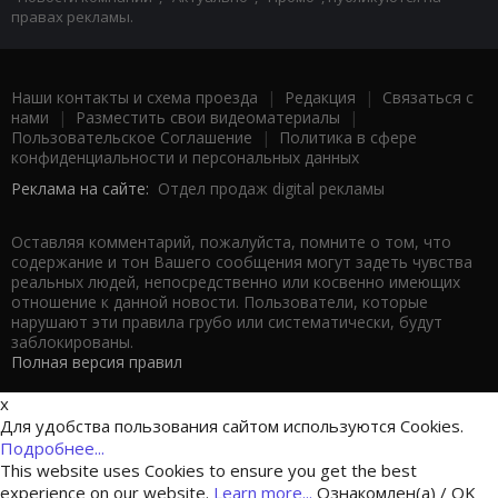
правах рекламы.
Наши контакты и схема проезда
|
Редакция
|
Связаться с
нами
|
Разместить свои видеоматериалы
|
Пользовательское Соглашение
|
Политика в сфере
конфиденциальности и персональных данных
Реклама на сайте:
Отдел продаж digital рекламы
Оставляя комментарий, пожалуйста, помните о том, что
содержание и тон Вашего сообщения могут задеть чувства
реальных людей, непосредственно или косвенно имеющих
отношение к данной новости. Пользователи, которые
нарушают эти правила грубо или систематически, будут
заблокированы.
Полная версия правил
x
Для удобства пользования сайтом используются Cookies.
Подробнее...
This website uses Cookies to ensure you get the best
experience on our website.
Learn more...
Ознакомлен(а) / OK