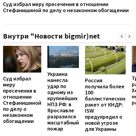
Суд избрал меру пресечения в отношении
Стефанишиной по делу о незаконном обогащении
Внутри "Новости bigmir)net
Украина
Т
Суд избрал
нанесла
Россия
р
меру
удар по
получила более
Х
пресечения в
одному из
100
н
отношении
крупнейших
баллистических
р
Стефанишиной
НПЗ РФ: в
ракет от КНДР:
по делу о
Ярославле
ISW
незаконном
разразился
предупредил о
обогащении
масштабный
новой угрозе
пожар
для Украины