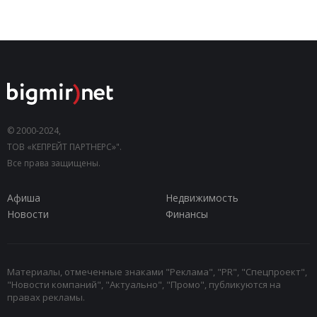
© 2000-2024,
ТОВ «КЕПРЕЙТ ПАРТНЕРС»".
Все права защищены.
Афиша
Недвижимость
Новости
Финансы
Материалы, отмеченные знаками "Реклама", "PR", "Спецпроект",
"Новости компаний", "Актуально", "Промо", публикуются на
правах рекламы.