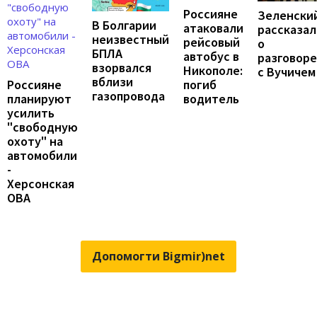
Россияне
Зеленски
В Болгарии
атаковали
рассказал
неизвестный
рейсовый
о
БПЛА
автобус в
разговоре
взорвался
Никополе:
с Вучичем
вблизи
погиб
Россияне
газопровода
водитель
планируют
усилить
"свободную
охоту" на
автомобили
-
Херсонская
ОВА
Допомогти Bigmir)net