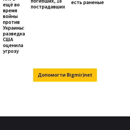
погибших, 18
есть раненые
ещё во
пострадавших
время
войны
против
Украины:
разведка
США
оценила
угрозу
Допомогти Bigmir)net