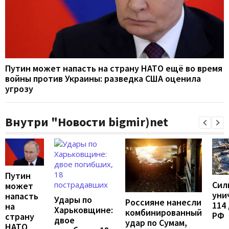
Путин может напасть на страну НАТО ещё во время
войны против Украины: разведка США оценила
угрозу
Внутри "Новости bigmir)net
Путин
Сил
может
уни
напасть
Удары по
Россияне нанесли
114
на
Харьковщине:
комбинированный
РФ
страну
двое
удар по Сумам,
НАТО