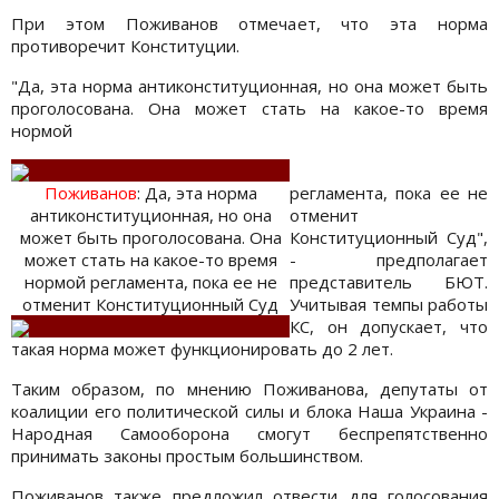
При этом Поживанов отмечает, что эта норма
противоречит Конституции.
"Да, эта норма антиконституционная, но она может быть
проголосована. Она может стать на какое-то время
нормой
Поживанов
: Да, эта норма
регламента, пока ее не
антиконституционная, но она
отменит
может быть проголосована. Она
Конституционный Суд",
может стать на какое-то время
- предполагает
нормой регламента, пока ее не
представитель БЮТ.
отменит Конституционный Суд
Учитывая темпы работы
КС, он допускает, что
такая норма может функционировать до 2 лет.
Таким образом, по мнению Поживанова, депутаты от
коалиции его политической силы и блока Наша Украина -
Народная Самооборона смогут беспрепятственно
принимать законы простым большинством.
Поживанов также предложил отвести для голосования