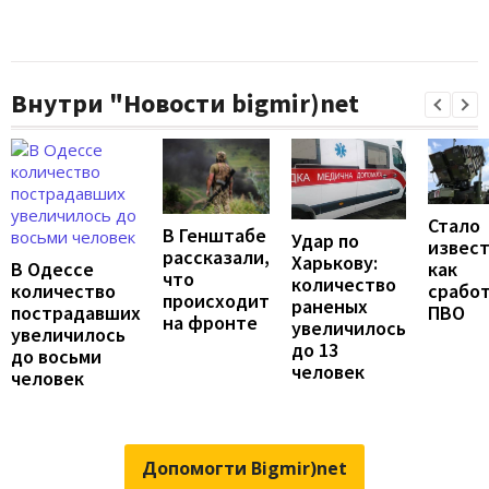
Внутри "Новости bigmir)net
Стало
В Генштабе
Удар по
извест
рассказали,
Харькову:
В Одессе
как
что
количество
количество
срабо
происходит
раненых
пострадавших
ПВО
на фронте
увеличилось
увеличилось
до 13
до восьми
человек
человек
Допомогти Bigmir)net