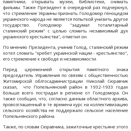
памятники, открывать музеи, библиотеки, снимать
фильмы. Также Президент в очередной раз подчеркнул,
что стремление Украины признать Голодомор геноцидом
украинского народа не является попыткой унизить другое
государство. Голодомор "задумал тоталитарный
сталинский режим" с целью сломить независимый дух
украинского крестьянства", отметил он.
По мнению Президента, учинив Голод, сталинский режим
хотел сломать "хребет украинской нации - крестьянство",
его стремление к свободе и независимости.
Перед церемонией открытия памятного знака
председатель Управления по связям с общественностью
Житомирской облгосадминистрации Николай Сюравчик
сказал, что Попельнянский район в 1932-1933 годах
больше всего пострадал в регионе от Голодомора. Он
также сообщил, что, согласно данным областного архива,
провозглашенный в те времена курс на коллективизацию
сельского хозяйства не поддержало сельское население
Попельнянского района.
Также, по словам Сюравчика, зажиточные крестьяне этого