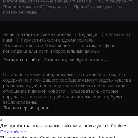
Материалы, отмеченные знаками "Реклама", "PR", "Спецпроект",
"Новости компаний", "Актуально", "Промо", публикуются на
правах рекламы.
Наши контакты и схема проезда
|
Редакция
|
Связаться с
нами
|
Разместить свои видеоматериалы
|
Пользовательское Соглашение
|
Политика в сфере
конфиденциальности и персональных данных
Реклама на сайте:
Отдел продаж digital рекламы
Оставляя комментарий, пожалуйста, помните о том, что
содержание и тон Вашего сообщения могут задеть чувства
реальных людей, непосредственно или косвенно имеющих
отношение к данной новости. Пользователи, которые
нарушают эти правила грубо или систематически, будут
заблокированы.
Полная версия правил
x
Для удобства пользования сайтом используются Cookies.
Подробнее...
This website uses Cookies to ensure you get the best