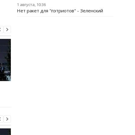
1 августа, 10:36
Нет ракет для "пэтриотов" - Зеленский
Трамп резко ответил на
Украина поставила
публикацию о
Путина перед дилем
конфликте с Хегсетом
- СМИ