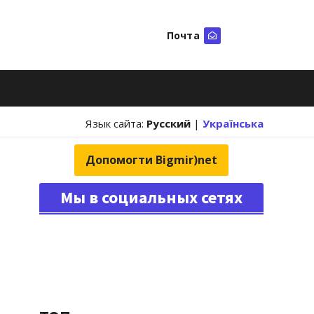
Почта
Искать
Язык сайта:
Русский
|
Українська
Допомогти Bigmir)net
Мы в социальных сетях