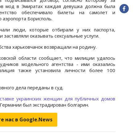
ов мод в Эмиратах каждая девушка должна была
ентство обеспечивало билеты на самолет и
о аэропорта Борисполь.
чали люди, которые отбирали у них паспорта,
и заставляли оказывать сексуальные услуги.
бства харьковчанок возвращали на родину.
овской области сообщает, что милиции удалось
удников модельного агентства - ими оказались
лиция также установила личности более 100
вного дела переданы в суд.
ставке украинских женщин для публичных домов
з Германии был экстрадирован болгарин.
е нас в Google.News