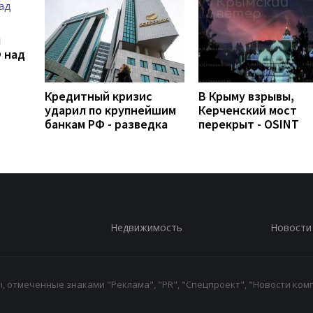
л
 над
Кредитный кризис
В Крыму взрывы,
ударил по крупнейшим
Керченский мост
банкам РФ - разведка
перекрыт - OSINT
Недвижимость
Новости
 отмеченные знаками "Реклама", "PR", "Спецпроект", "Новости комп