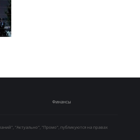
Трамп резко ответил на
Украина поставила
публикацию о
Путина перед дилем
конфликте с Хегсетом
- СМИ
Финансы
аний", "Актуально", "Промо", публикуются на правах