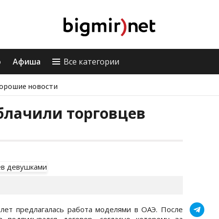
о
Афиша
Все категории
орошие новости
блачили торговцев
лет предлагалась работа моделями в ОАЭ. После
 подписывался договор, согласно которому за