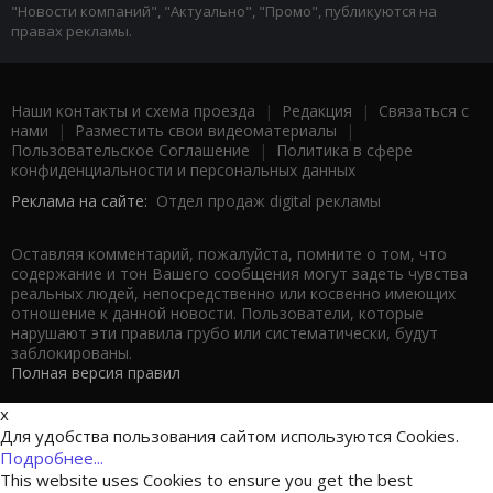
"Новости компаний", "Актуально", "Промо", публикуются на
правах рекламы.
Наши контакты и схема проезда
|
Редакция
|
Связаться с
нами
|
Разместить свои видеоматериалы
|
Пользовательское Соглашение
|
Политика в сфере
конфиденциальности и персональных данных
Реклама на сайте:
Отдел продаж digital рекламы
Оставляя комментарий, пожалуйста, помните о том, что
содержание и тон Вашего сообщения могут задеть чувства
реальных людей, непосредственно или косвенно имеющих
отношение к данной новости. Пользователи, которые
нарушают эти правила грубо или систематически, будут
заблокированы.
Полная версия правил
x
Для удобства пользования сайтом используются Cookies.
Подробнее...
This website uses Cookies to ensure you get the best