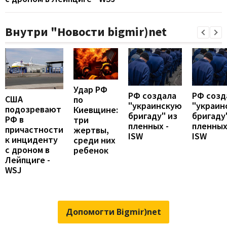
Внутри "Новости bigmir)net
Удар РФ
РФ создала
РФ созд
США
по
"украинскую
"украин
подозревают
Киевщине:
бригаду" из
бригаду
РФ в
три
пленных -
пленных
причастности
жертвы,
ISW
ISW
к инциденту
среди них
с дроном в
ребенок
Лейпциге -
WSJ
Допомогти Bigmir)net