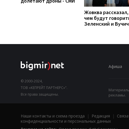
долетают дроны - СМИ
Жовква рассказал,
чем будут говорит
Зеленский и Вучич
Афиша
© 2000-2024,
ТОВ «КЕПРЕЙТ ПАРТНЕРС»".
Материалы,
Все права защищены.
рекламы.
Наши контакты и схема проезда
|
Редакция
|
Связа
конфиденциальности и персональных данных