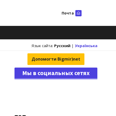
Почта
Искать
Язык сайта:
Русский
|
Українська
Допомогти Bigmir)net
Мы в социальных сетях