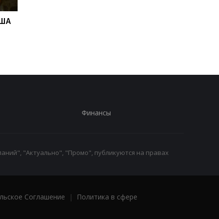
США
В Скале подтвердили,
Дрон поразил больн
что из полка переводят
в Херсоне: пострада
бойцов
медработницы
Финансы
аний", "Актуально", "Промо", публикуются на правах
льское Соглашение
|
Политика в сфере