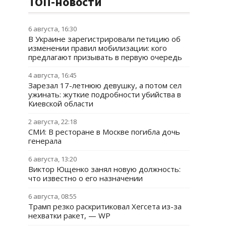
ТОП-новости
6 августа, 16:30
В Украине зарегистрировали петицию об
изменении правил мобилизации: кого
предлагают призывать в первую очередь
4 августа, 16:45
Зарезал 17-летнюю девушку, а потом сел
ужинать: жуткие подробности убийства в
Киевской области
2 августа, 22:18
СМИ: В ресторане в Москве погибла дочь
генерала
6 августа, 13:20
Виктор Ющенко занял новую должность:
что известно о его назначении
6 августа, 08:55
Трамп резко раскритиковал Хегсета из-за
нехватки ракет, — WP