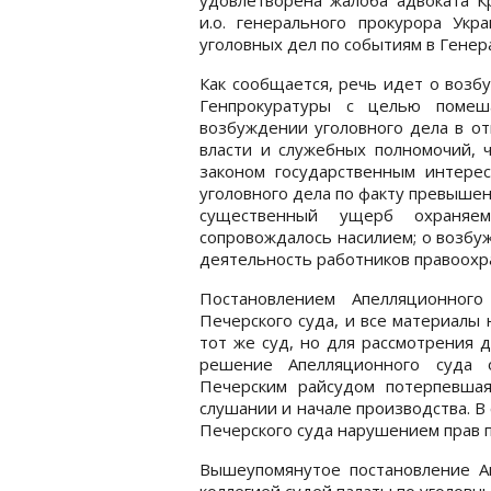
и.о. генерального прокурора Ук
уголовных дел по событиям в Генер
Как сообщается, речь идет о возб
Генпрокуратуры с целью помеш
возбуждении уголовного дела в о
власти и служебных полномочий,
законом государственным интере
уголовного дела по факту превышен
существенный ущерб охраняем
сопровождалось насилием; о возбу
деятельность работников правоохр
Постановлением Апелляционного
Печерского суда, и все материалы
тот же суд, но для рассмотрения 
решение Апелляционного суда 
Печерским райсудом потерпевшая
слушании и начале производства. В
Печерского суда нарушением прав 
Вышеупомянутое постановление А
коллегией судей палаты по уголовн