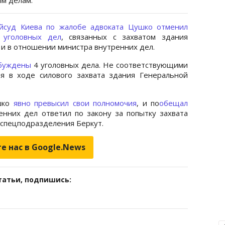
йсуд Киева по жалобе адвоката Цушко отменил
 уголовных дел
, связанных с захватом здания
е и в отношении министра внутренних дел.
буждены
4 уголовных дела. Не соответствующими
я в ходе силового захвата здания Генеральной
шко
явно превысил свои полномочия
, и по
обещал
енних дел ответил по закону за попытку захвата
спецподразделения Беркут.
е нас в Google.News
татьи, подпишись: