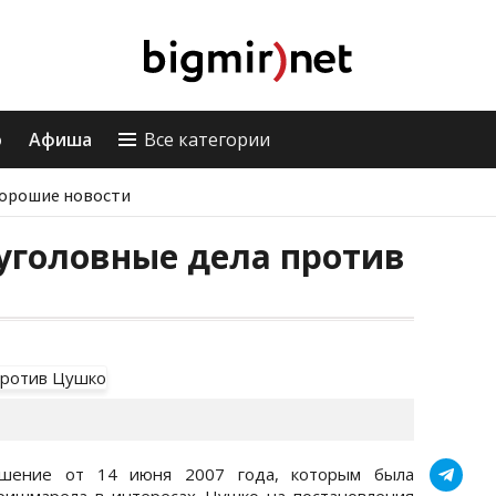
о
Афиша
Все категории
орошие новости
уголовные дела против
ешение от 14 июня 2007 года, которым была
ришмарела в интересах Цушко на постановления