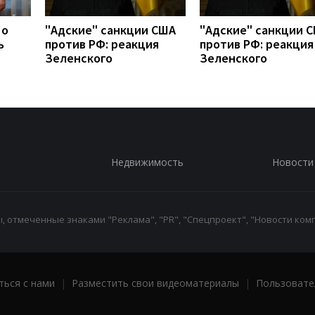
 о
"Адские" санкции США
"Адские" санкции 
ь
против РФ: реакция
против РФ: реакция
Зеленского
Зеленского
Недвижимость
Новости
 отмеченные знаками "Реклама", "PR", "Спецпроект", "Новости комп
ться с нами
|
Разместить свои видеоматериалы
|
Пользовате