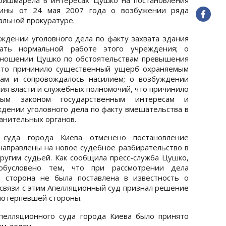
раины от 24 мая 2007 года о возбужении ряда
альной прокуратуре.
уждении уголовного дела по факту захвата здания
ать нормальной работе этого учреждения; о
тношении Цушко по обстоятельствам превышения
 что причинило существенный ущерб охраняемым
сам и сопровождалось насилием; о возбуждении
ия власти и служебных полномочий, что причинило
ым законом государственным интересам и
ждении уголовного дела по факту вмешательства в
анительных органов.
 суда города Киева отменено постановление
 направлены на новое судебное разбирательство в
другим судьей. Как сообщила пресс-служба Цушко,
обусловено тем, что при рассмотрении дела
 сторона не была поставлена в известность о
 связи с этим Апелляционный суд признал решение
потерпевшей стороны.
пелляционного суда города Киева было принято
ым делам.