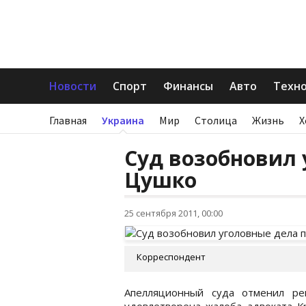
Новости
Спорт
Финансы
Авто
Техн
Главная
Украина
Мир
Столица
Жизнь
Х
Суд возобновил 
Цушко
25 сентября 2011, 00:00
Корреспондент
Апелляционный суда отменил р
удовлетворена жалоба адвоката К